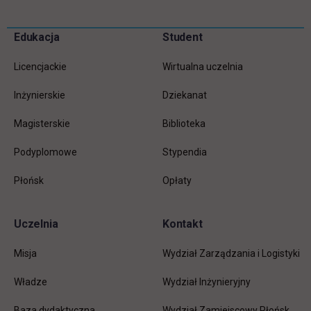
Pomiń
Edukacja
Student
Informacje w stopce
stopkę
Licencjackie
Wirtualna uczelnia
Inżynierskie
Dziekanat
Magisterskie
Biblioteka
Podyplomowe
Stypendia
Płońsk
Opłaty
Uczelnia
Kontakt
Misja
Wydział Zarządzania i Logistyki
Władze
Wydział Inżynieryjny
Baza dydaktyczna
Wydział Zamiejscowy Płońsk