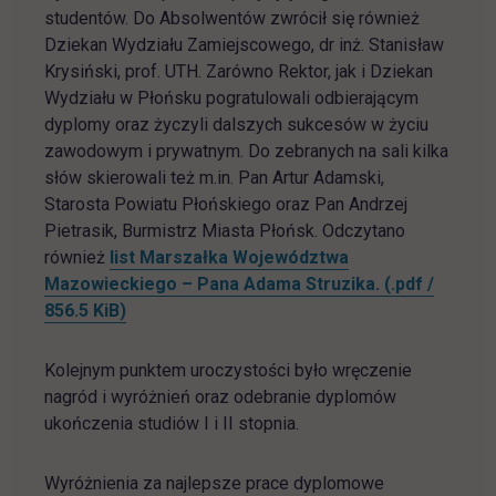
studentów. Do Absolwentów zwrócił się również
Dziekan Wydziału Zamiejscowego, dr inż. Stanisław
Krysiński, prof. UTH. Zarówno Rektor, jak i Dziekan
Wydziału w Płońsku pogratulowali odbierającym
dyplomy oraz życzyli dalszych sukcesów w życiu
zawodowym i prywatnym. Do zebranych na sali kilka
słów skierowali też m.in. Pan Artur Adamski,
Starosta Powiatu Płońskiego oraz Pan Andrzej
Pietrasik, Burmistrz Miasta Płońsk. Odczytano
również
list Marszałka Województwa
Mazowieckiego – Pana Adama Struzika.
(.pdf /
link otwiera się w nowej karcie
856.5 KiB)
Kolejnym punktem uroczystości było wręczenie
nagród i wyróżnień oraz odebranie dyplomów
ukończenia studiów I i II stopnia.
Wyróżnienia za najlepsze prace dyplomowe