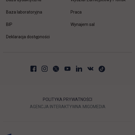
link otwiera się w nowej karc
Baza laboratoryjna
Praca
link otwiera się w nowej karcie
BIP
Wynajem sal
Deklaracja dostępności
POLITYKA PRYWATNOŚCI
LINK OTWIERA SIĘ W NOWEJ
LINK OTWIERA 
AGENCJA INTERAKTYWNA
MIGOMEDIA