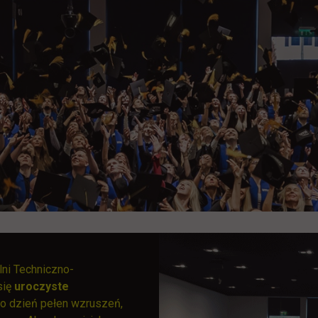
lni Techniczno-
się
uroczyste
 to dzień pełen wzruszeń,