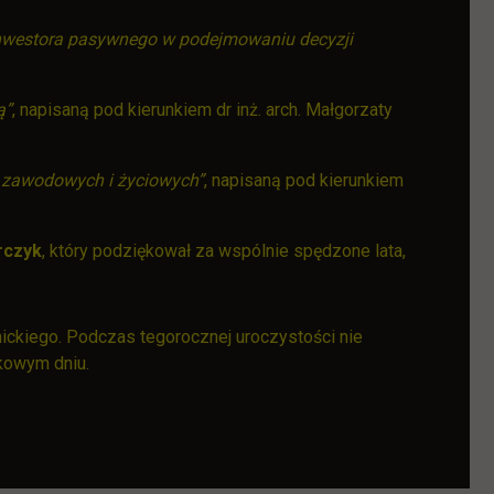
inwestora pasywnego w podejmowaniu decyzji
ą”
, napisaną pod kierunkiem dr inż. arch. Małgorzaty
w zawodowych i życiowych”
, napisaną pod kierunkiem
rczyk
, który podziękował za wspólnie spędzone lata,
ckiego. Podczas tegorocznej uroczystości nie
kowym dniu.