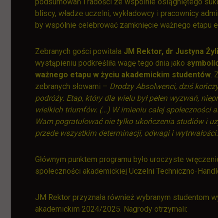
podsumowań i radości ze wspólnie osiągniętego sukc
bliscy, władze uczelni, wykładowcy i pracownicy admini
by wspólnie celebrować zamknięcie ważnego etapu ed
Zebranych gości powitała
JM Rektor, dr Justyna Żyl
wystąpieniu podkreśliła wagę tego dnia jako
symboli
ważnego etapu w życiu akademickim studentów
. 
zebranych słowami –
Drodzy Absolwenci, dziś kończy
podróży. Etap, który dla wielu był pełen wyzwań, niep
wielkich triumfów. (…) W imieniu całej społeczności 
Wam pogratulować nie tylko ukończenia studiów i u
przede wszystkim determinacji, odwagi i wytrwałości.
Głównym punktem programu było uroczyste wręczenie 
społeczności akademickiej Uczelni Techniczno-Handl
JM Rektor przyznała również wybranym studentom w
akademickim 2024/2025. Nagrody otrzymali: