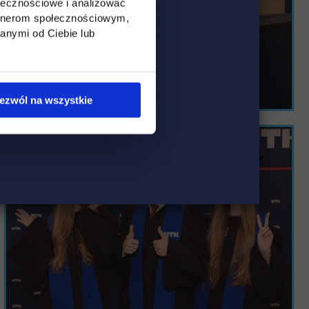
ołecznościowe i analizować
artnerom społecznościowym,
anymi od Ciebie lub
ezwól na wszystkie