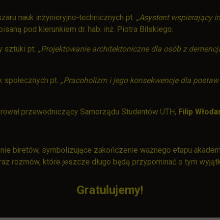
zaru nauk inżynieryjno-technicznych pt.
„Asystent wspierający 
apisaną pod kierunkiem dr. hab. inż. Piotra Bilskiego.
 sztuki pt.
„Projektowanie architektoniczne dla osób z demencj
k społecznych pt.
„Pracoholizm i jego konsekwencje dla posta
kierował przewodniczący Samorządu Studentów UTH,
Filip Włoda
nie biretów, symbolizujące zakończenie ważnego etapu akademi
raz rozmów, które jeszcze długo będą przypominać o tym wyjąt
Gratulujemy!