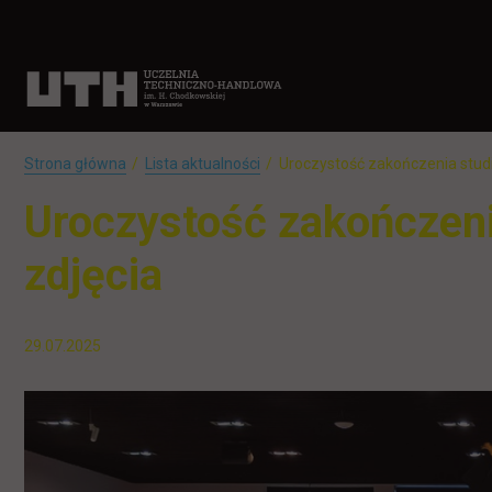
Strona główna
Lista aktualności
Uroczystość zakończenia stu
Uroczystość zakończen
zdjęcia
29.07.2025