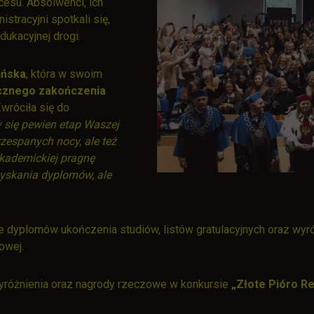
esu. Absolwenci, ich
stracyjni spotkali się,
ukacyjnej drogi.
ińska
, która w swoim
cznego zakończenia
Zwróciła się do
 się pewien etap Waszej
rzespanych nocy, ale też
akademickiej pragnę
zyskania dyplomów, ale
dyplomów ukończenia studiów, listów gratulacyjnych oraz wyróż
owej.
yróżnienia oraz nagrody rzeczowe w konkursie
„Złote Pióro R