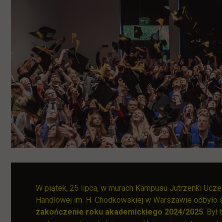
W piątek, 25 lipca, w murach Kampusu Jutrzenki Ucze
Handlowej im. H. Chodkowskiej w Warszawie odbyło 
zakończenie roku akademickiego 2024/2025
. Był