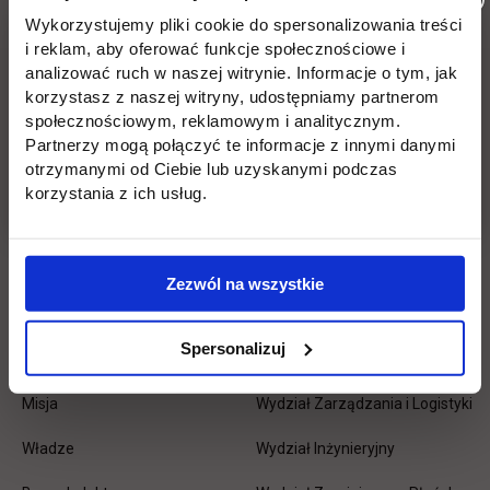
Wykorzystujemy pliki cookie do spersonalizowania treści
i reklam, aby oferować funkcje społecznościowe i
Pomiń
Edukacja
Student
Informacje w stopce
analizować ruch w naszej witrynie. Informacje o tym, jak
stopkę
korzystasz z naszej witryny, udostępniamy partnerom
Licencjackie
Wirtualna uczelnia
społecznościowym, reklamowym i analitycznym.
Partnerzy mogą połączyć te informacje z innymi danymi
Inżynierskie
Dziekanat
otrzymanymi od Ciebie lub uzyskanymi podczas
korzystania z ich usług.
Magisterskie
Biblioteka
Podyplomowe
Stypendia
Zezwól na wszystkie
Płońsk
Opłaty
Spersonalizuj
Uczelnia
Kontakt
Misja
Wydział Zarządzania i Logistyki
Władze
Wydział Inżynieryjny