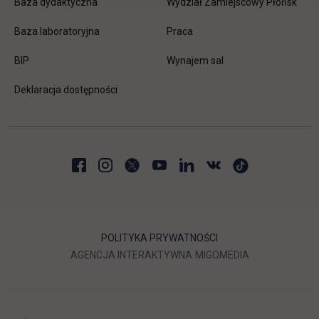
Baza dydaktyczna
Wydział Zamiejscowy Płońsk
link otwiera się w nowej karc
Baza laboratoryjna
Praca
link otwiera się w nowej karcie
BIP
Wynajem sal
Deklaracja dostępności
POLITYKA PRYWATNOŚCI
LINK OTWIERA SIĘ W NOWEJ
LINK OTWIERA 
AGENCJA INTERAKTYWNA
MIGOMEDIA