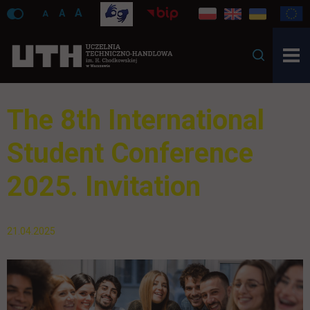
A
A
A
The 8th International
Student Conference
2025. Invitation
21.04.2025