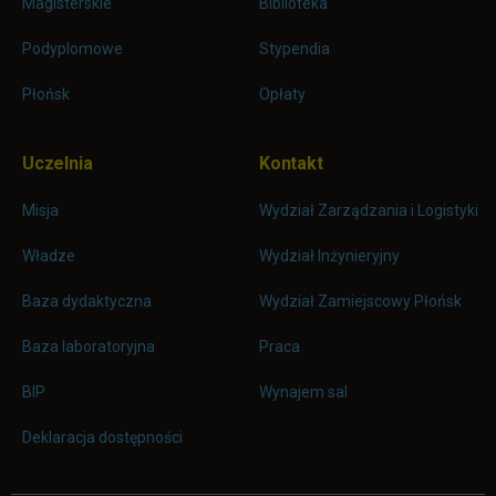
Magisterskie
Biblioteka
Podyplomowe
Stypendia
Płońsk
Opłaty
Uczelnia
Kontakt
Misja
Wydział Zarządzania i Logistyki
Władze
Wydział Inżynieryjny
Baza dydaktyczna
Wydział Zamiejscowy Płońsk
link otwiera się w nowej karc
Baza laboratoryjna
Praca
link otwiera się w nowej karcie
BIP
Wynajem sal
Deklaracja dostępności