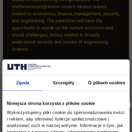
conference programme covers various issues
related to economics, finance, management, security,
and engineering. The panellists will have the
opportunity to speak on the current economic and
social challenges, topics related to broadly
understood security and issues of engineering
science.
The application for bothe active and passive
Zgoda
Szczegóły
O plikach cookies
participation should be sent
link 
by
12 May 2025 to
magdalena.scigala@uth.edu.pl
Niniejsza strona korzysta z plików cookie
Wykorzystujemy pliki cookie do spersonalizowania treści
i reklam, aby oferować funkcje społecznościowe i
analizować ruch w naszej witrynie. Informacje o tym, jak
Attachments:
korzystasz z naszej witryny, udostępniamy partnerom