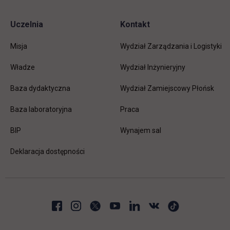
Uczelnia
Kontakt
Misja
Wydział Zarządzania i Logistyki
Władze
Wydział Inżynieryjny
Baza dydaktyczna
Wydział Zamiejscowy Płońsk
link otwiera się w nowej karc
Baza laboratoryjna
Praca
link otwiera się w nowej karcie
BIP
Wynajem sal
Deklaracja dostępności