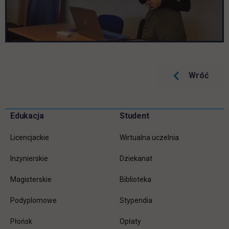
Wróć
Pomiń
Edukacja
Student
Informacje w stopce
stopkę
Licencjackie
Wirtualna uczelnia
Inżynierskie
Dziekanat
Magisterskie
Biblioteka
Podyplomowe
Stypendia
Płońsk
Opłaty