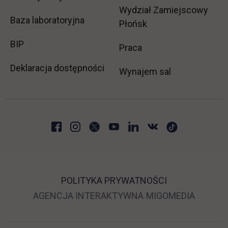
Wydział Zamiejscowy
Baza laboratoryjna
Płońsk
link otwiera się w nowej karcie
BIP
link otwiera się w no
Praca
Deklaracja dostępności
Wynajem sal
POLITYKA PRYWATNOŚCI
LINK OTWIERA SIĘ 
LINK O
AGENCJA INTERAKTYWNA
MIGOMEDIA