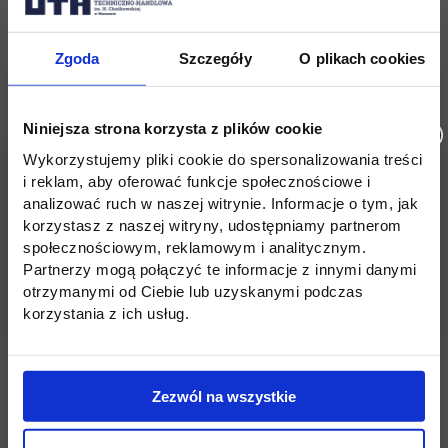
Zajęcia dydaktyczne:
8 października 2016 roku od godz.
Zgoda
Szczegóły
O plikach cookies
8.00, numer sali wg informacji przysłanej smsem (do 7
października)
Niniejsza strona korzysta z plików cookie
Spotkanie organizacyjne:
8 października (sobota) 2016
Wykorzystujemy pliki cookie do spersonalizowania treści
roku, godz. 15:15 w auli im. prof. Józefa Jury (ul.
i reklam, aby oferować funkcje społecznościowe i
Jagiellońska 82D)
analizować ruch w naszej witrynie. Informacje o tym, jak
korzystasz z naszej witryny, udostępniamy partnerom
społecznościowym, reklamowym i analitycznym.
Partnerzy mogą połączyć te informacje z innymi danymi
otrzymanymi od Ciebie lub uzyskanymi podczas
UWAGA:
korzystania z ich usług.
Studenci, którzy nie złożyli kompletu dokumentów, proszeni
są o niezwłoczne uzupełnienie braków w Biurze Rekrutacji (I
Zezwól na wszystkie
piętro).