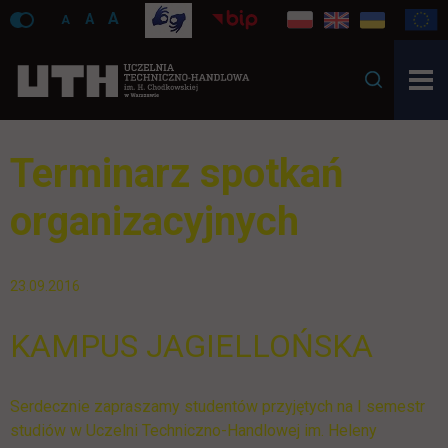
A
A
A
Terminarz spotkań
organizacyjnych
23.09.2016
KAMPUS JAGIELLOŃSKA
Serdecznie zapraszamy studentów przyjętych na I semestr
studiów w Uczelni Techniczno-Handlowej im. Heleny