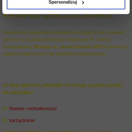
Spersonalizuj
KAMPUS JEROZOLIMSKIE
Serdecznie zapraszamy studentów przyjętych na I semestr
studiów w Uczelni Techniczno-Handlowej im. Heleny
Chodkowskiej,
Kampus Al. Jerozolimskie 200
na pierwsze
zajęcia dydaktyczne oraz spotkanie organizacyjne.
STUDIA NIESTACJONARNE I STOPNIA (LICENCJACKIE)
NA KIERUNKU:
finanse i rachunkowość
zarządzanie