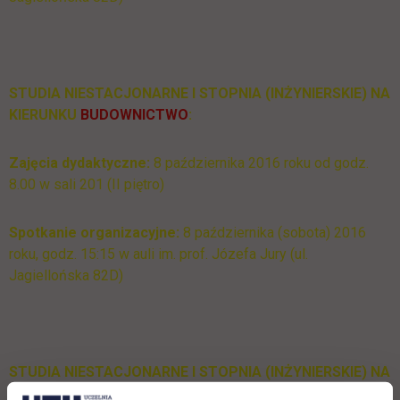
STUDIA NIESTACJONARNE I STOPNIA (INŻYNIERSKIE) NA
KIERUNKU
BUDOWNICTWO
:
Zajęcia dydaktyczne:
8 października 2016 roku od godz.
8.00 w sali 201 (II piętro)
Spotkanie organizacyjne:
8 października (sobota) 2016
roku, godz. 15:15 w auli im. prof. Józefa Jury (ul.
Jagiellońska 82D)
STUDIA NIESTACJONARNE I STOPNIA (INŻYNIERSKIE) NA
KIERUNKU
TRANSPORT: