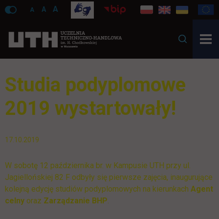
A
A
A
Studia podyplomowe
2019 wystartowały!
17.10.2019
W sobotę 12 października br. w Kampusie UTH przy ul.
Jagiellońskiej 82 F odbyły się pierwsze zajęcia, inaugurujące
kolejną edycję studiów podyplomowych na kierunkach
Agent
celny
oraz
Zarządzanie BHP
.