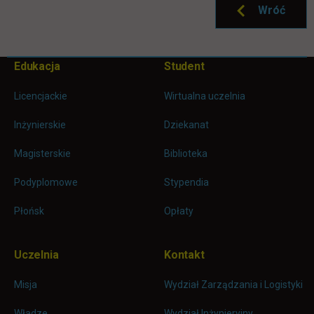
Wróć
Pomiń
Edukacja
Student
Informacje w stopce
stopkę
Licencjackie
Wirtualna uczelnia
Inżynierskie
Dziekanat
Magisterskie
Biblioteka
Podyplomowe
Stypendia
Płońsk
Opłaty
Uczelnia
Kontakt
Misja
Wydział Zarządzania i Logistyki
Władze
Wydział Inżynieryjny