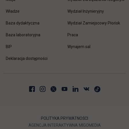
Władze
Wydział Inżynieryjny
Baza dydaktyczna
Wydział Zamiejscowy Płońsk
link otwiera się w nowej karc
Baza laboratoryjna
Praca
link otwiera się w nowej karcie
BIP
Wynajem sal
Deklaracja dostępności
POLITYKA PRYWATNOŚCI
LINK OTWIERA SIĘ W NOWEJ
LINK OTWIERA 
AGENCJA INTERAKTYWNA
MIGOMEDIA