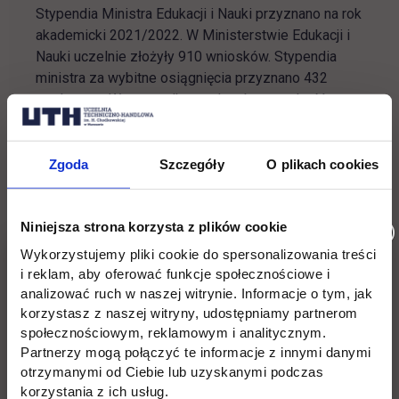
Stypendia Ministra Edukacji i Nauki przyznano na rok
akademicki 2021/2022. W Ministerstwie Edukacji i
Nauki uczelnie złożyły 910 wniosków. Stypendia
ministra za wybitne osiągnięcia przyznano 432
studentom. W przypadku studentów wysokość
stypendium wynosi 17.000 zł.
Zgoda
Szczegóły
O plikach cookies
Zuzanna Koziarska aktywnie uczestniczy w
inicjatywach Koła Naukowego Gomorra pod opieką
dr. Zbigniewa Nowaka. Dodatkowo, nasza studentka
Niniejsza strona korzysta z plików cookie
objęta jest Systemem Wsparcia Studentów Wybitnie
Wykorzystujemy pliki cookie do spersonalizowania treści
Uzdolnionych w Uczelni Techniczno-Handlowej.
i reklam, aby oferować funkcje społecznościowe i
analizować ruch w naszej witrynie. Informacje o tym, jak
UTH od wielu lat znajduje się w gronie polskich
korzystasz z naszej witryny, udostępniamy partnerom
uczelni wyższych, które są w stanie przygotowywać
społecznościowym, reklamowym i analitycznym.
i wspierać laureatów niezwykle prestiżowych
Partnerzy mogą połączyć te informacje z innymi danymi
stypendiów ministerialnych.
otrzymanymi od Ciebie lub uzyskanymi podczas
korzystania z ich usług.