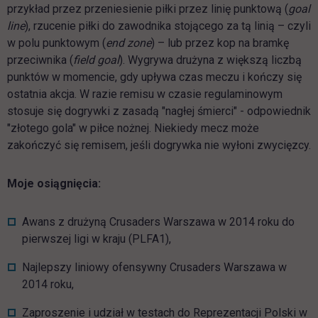
przykład przez przeniesienie piłki przez linię punktową (
goal
line
), rzucenie piłki do zawodnika stojącego za tą linią – czyli
w polu punktowym (
end zone
) – lub przez kop na bramkę
przeciwnika (
field goal
). Wygrywa drużyna z większą liczbą
punktów w momencie, gdy upływa czas meczu i kończy się
ostatnia akcja. W razie remisu w czasie regulaminowym
stosuje się dogrywki z zasadą "nagłej śmierci" - odpowiednik
"złotego gola" w piłce nożnej. Niekiedy mecz może
zakończyć się remisem, jeśli dogrywka nie wyłoni zwycięzcy.
Moje osiągnięcia:
Awans z drużyną Crusaders Warszawa w 2014 roku do
pierwszej ligi w kraju (PLFA1),
Najlepszy liniowy ofensywny Crusaders Warszawa w
2014 roku,
Zaproszenie i udział w testach do Reprezentacji Polski w