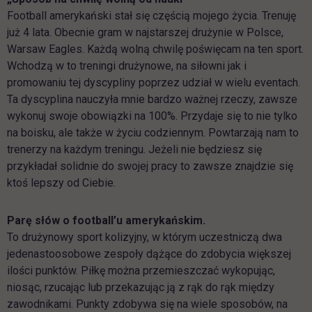
Football amerykański stał się częścią mojego życia. Trenuję
już 4 lata. Obecnie gram w najstarszej drużynie w Polsce,
Warsaw Eagles. Każdą wolną chwilę poświęcam na ten sport.
Wchodzą w to treningi drużynowe, na siłowni jak i
promowaniu tej dyscypliny poprzez udział w wielu eventach.
Ta dyscyplina nauczyła mnie bardzo ważnej rzeczy, zawsze
wykonuj swoje obowiązki na 100%. Przydaje się to nie tylko
na boisku, ale także w życiu codziennym. Powtarzają nam to
trenerzy na każdym treningu. Jeżeli nie będziesz się
przykładał solidnie do swojej pracy to zawsze znajdzie się
ktoś lepszy od Ciebie.
Parę słów o football’u amerykańskim.
To drużynowy sport kolizyjny, w którym uczestniczą dwa
jedenastoosobowe zespoły dążące do zdobycia większej
ilości punktów. Piłkę można przemieszczać wykopując,
niosąc, rzucając lub przekazując ją z rąk do rąk między
zawodnikami. Punkty zdobywa się na wiele sposobów, na