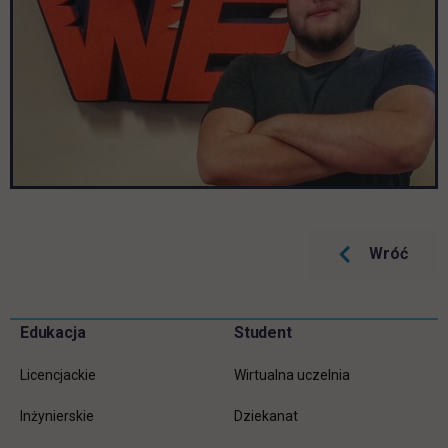
Wróć
Pomiń
Edukacja
Student
Informacje w stopce
stopkę
Licencjackie
Wirtualna uczelnia
Inżynierskie
Dziekanat