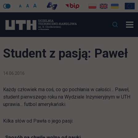
A
A
A
Student z pasją: Paweł
14.06.2016
Każdy człowiek ma coś, co go pochłania w całości… Paweł,
student pierwszego roku na Wydziale Inżynieryjnym w UTH
uprawia… futbol amerykański.
Kilka słów od Pawła o jego pasji:
„
Sposób na chwilę wolną od nauki