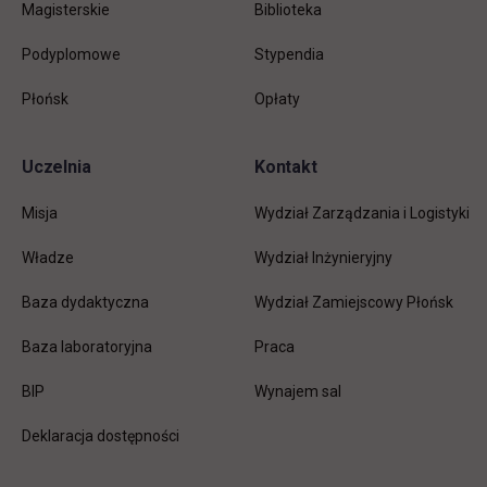
Magisterskie
Biblioteka
Podyplomowe
Stypendia
Płońsk
Opłaty
Uczelnia
Kontakt
Misja
Wydział Zarządzania i Logistyki
Władze
Wydział Inżynieryjny
Baza dydaktyczna
Wydział Zamiejscowy Płońsk
link otwiera się w nowej karc
Baza laboratoryjna
Praca
link otwiera się w nowej karcie
BIP
Wynajem sal
Deklaracja dostępności