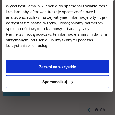
odnoszące się do wybranych jednostek samorządu
Wykorzystujemy pliki cookie do spersonalizowania treści
terytorialnego.
i reklam, aby oferować funkcje społecznościowe i
analizować ruch w naszej witrynie. Informacje o tym, jak
W swojej merytorycznej treści publikacja ma dość jednorodny
korzystasz z naszej witryny, udostępniamy partnerom
charakter i odnosi się do uwarunkowań społecznych i
społecznościowym, reklamowym i analitycznym.
finansowo-gospodarczych funkcjonowania jednostek
Partnerzy mogą połączyć te informacje z innymi danymi
samorządu terytorialnego, głównie z regionu płońskiego. Z
otrzymanymi od Ciebie lub uzyskanymi podczas
korzystania z ich usług.
tego względu logiczne było formalne podzielenie treści
opracowania na dwie części. W pierwszej przedstawiono
uwarunkowania społeczne działalności jednostek samorządu
terytorialnego, w drugiej – ich uwarunkowania finansowe.
Zezwól na wszystkie
Spersonalizuj
link otwiera się w nowej karcie
Spis treści
Wróć