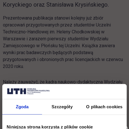
Koryckiego oraz Stanisława Krysińskiego.
Prezentowana publikacja stanowi kolejny już zbiór
opracowań przygotowanych przez studentów Uczelni
Techniczno-Handlowej im. Heleny Chodkowskiej w
Warszawie i zarazem pierwszy studentów Wydziału
Zamiejscowego w Płońsku tej Uczelni. Książka zawiera
wyniki prac badawczych będących podstawą
przygotowanych i obronionych prac licencjackich w czerwcu
2020 roku.
Należy zauważyć, że kadra naukowo-dydaktyczna Wydziału
Zamiejscowego w Płońsku niestrudzenie inspiruje
studentów do podejmowania przez nich w pracach
promocyjnych zagadnień, których zgłębienie będą mogli
Zgoda
Szczegóły
O plikach cookies
zdyskontować w swoim życiu zawodowym. Dlatego też
publikacja zawiera opracowania, które w swojej treści
przedstawiają wyniki analiz o charakterze empirycznym
Niniejsza strona korzysta z plików cookie