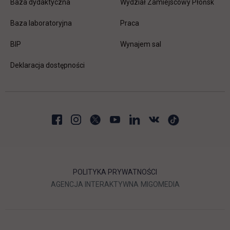
Baza dydaktyczna
Wydział Zamiejscowy Płońsk
link otwiera się w nowej karc
Baza laboratoryjna
Praca
link otwiera się w nowej karcie
BIP
Wynajem sal
Deklaracja dostępności
POLITYKA PRYWATNOŚCI
LINK OTWIERA SIĘ W NOWEJ
LINK OTWIERA 
AGENCJA INTERAKTYWNA
MIGOMEDIA