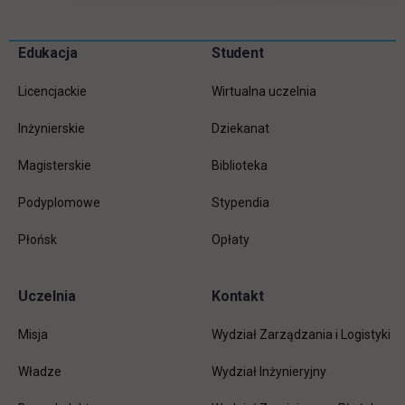
Pomiń
Edukacja
Student
Informacje w stopce
stopkę
Licencjackie
Wirtualna uczelnia
Inżynierskie
Dziekanat
Magisterskie
Biblioteka
Podyplomowe
Stypendia
Płońsk
Opłaty
Uczelnia
Kontakt
Misja
Wydział Zarządzania i Logistyki
Władze
Wydział Inżynieryjny