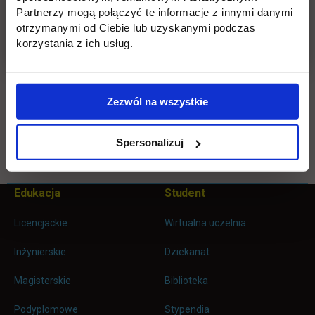
Partnerzy mogą połączyć te informacje z innymi danymi
Publikacja dostępna w Bibliotece Naukowej UTH.
otrzymanymi od Ciebie lub uzyskanymi podczas
korzystania z ich usług.
link otwiera się w nowej k
Spis treści
(.pdf / 66.2 KiB)
Zezwól na wszystkie
Wróć
Spersonalizuj
Pomiń
Edukacja
Student
Informacje w stopce
stopkę
Licencjackie
Wirtualna uczelnia
Inżynierskie
Dziekanat
Magisterskie
Biblioteka
Podyplomowe
Stypendia