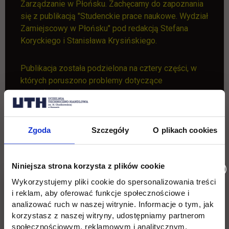
Zarządzanie w Płońsku. Zachęcamy do zapoznania
się z publikacją "Studenckie prace naukowe. Wydział
Zamiejscowy w Płońsku" pod redakcją Stefana
Koryckiego i Stanisława Krysińskiego.
Publikacja została podzielona na cztery części, w
których poruszono problemy dotyczące
zarządzania:
zasobami ludzkimi w urzędach jednostek
Zgoda
Szczegóły
O plikach cookies
samorządu terytorialnego;
zasobami ludzkimi w organizacji;
Niniejsza strona korzysta z plików cookie
rozwojem społeczno-gospodarczym jednostek
Wykorzystujemy pliki cookie do spersonalizowania treści
samorządu terytorialnego oraz zarządzanie
i reklam, aby oferować funkcje społecznościowe i
kryzysowe;
analizować ruch w naszej witrynie. Informacje o tym, jak
korzystasz z naszej witryny, udostępniamy partnerom
w branży transportowej i logistycznej.
społecznościowym, reklamowym i analitycznym.