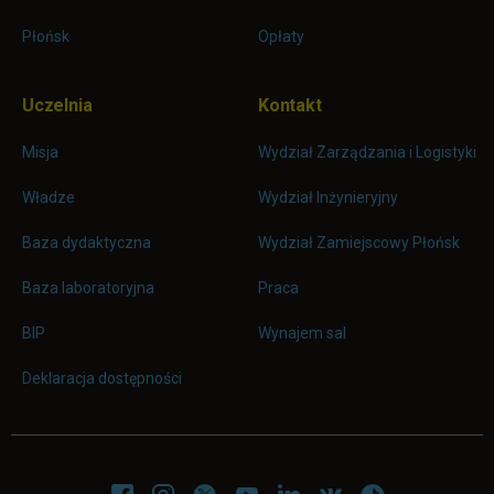
Płońsk
Opłaty
Uczelnia
Kontakt
Misja
Wydział Zarządzania i Logistyki
Władze
Wydział Inżynieryjny
Baza dydaktyczna
Wydział Zamiejscowy Płońsk
link otwiera się w nowej karc
Baza laboratoryjna
Praca
link otwiera się w nowej karcie
BIP
Wynajem sal
Deklaracja dostępności