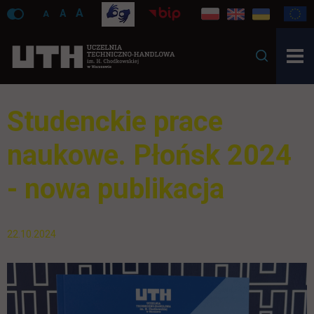
A
A
A
Studenckie prace
naukowe. Płońsk 2024
- nowa publikacja
22.10.2024