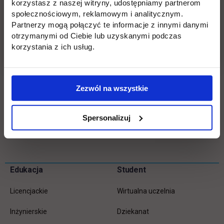
korzystasz z naszej witryny, udostępniamy partnerom
społecznościowym, reklamowym i analitycznym.
Wydawnictwo „Studenckie prace naukowe” powstało pod
Partnerzy mogą połączyć te informacje z innymi danymi
redakcją dr Justyny Żylińskiej, dr Iwony Przychockiej, prof.
otrzymanymi od Ciebie lub uzyskanymi podczas
UTH, dr Agnieszki Wikarczyk oraz dr. Krzysztofa
korzystania z ich usług.
Gawkowskiego.
Publikacja dostępna w Bibliotece Naukowej UTH.
Zezwól na wszystkie
Spersonalizuj
Wróć
Pomiń
Edukacja
Student
Informacje w stopce
stopkę
Licencjackie
Wirtualna uczelnia
Inżynierskie
Dziekanat