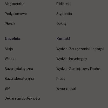
Magisterskie
Biblioteka
Podyplomowe
Stypendia
Płońsk
Opłaty
Uczelnia
Kontakt
Misja
Wydział Zarządzania i Logistyki
Władze
Wydział Inżynieryjny
Baza dydaktyczna
Wydział Zamiejscowy Płońsk
link otwiera się w nowej karc
Baza laboratoryjna
Praca
link otwiera się w nowej karcie
BIP
Wynajem sal
Deklaracja dostępności