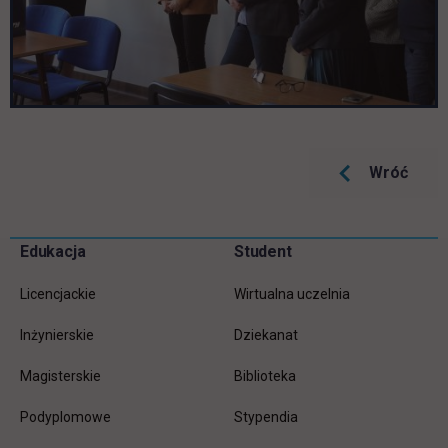
Wróć
Pomiń
Edukacja
Student
Informacje w stopce
stopkę
Licencjackie
Wirtualna uczelnia
Inżynierskie
Dziekanat
Magisterskie
Biblioteka
Podyplomowe
Stypendia