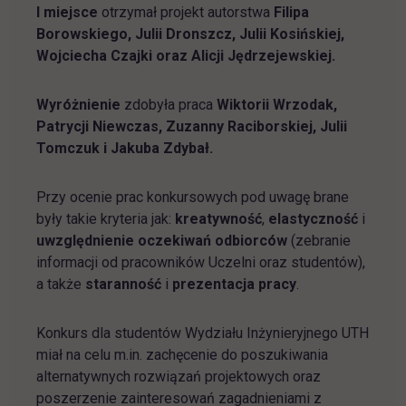
I miejsce
otrzymał projekt autorstwa
Filipa
Borowskiego, Julii Dronszcz, Julii Kosińskiej,
Wojciecha Czajki oraz Alicji Jędrzejewskiej.
Wyróżnienie
zdobyła praca
Wiktorii Wrzodak,
Patrycji Niewczas, Zuzanny Raciborskiej, Julii
Tomczuk i Jakuba Zdybał.
Przy ocenie prac konkursowych pod uwagę brane
były takie kryteria jak:
kreatywność
,
elastyczność
i
uwzględnienie oczekiwań odbiorców
(zebranie
informacji od pracowników Uczelni oraz studentów),
a także
staranność
i
prezentacja pracy
.
Konkurs dla studentów Wydziału Inżynieryjnego UTH
miał na celu m.in. zachęcenie do poszukiwania
alternatywnych rozwiązań projektowych oraz
poszerzenie zainteresowań zagadnieniami z