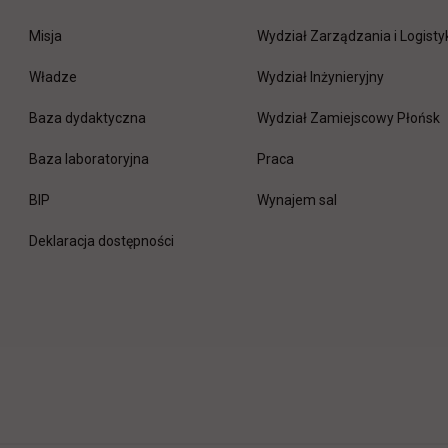
Misja
Wydział Zarządzania i Logisty
Władze
Wydział Inżynieryjny
Baza dydaktyczna
Wydział Zamiejscowy Płońsk
link otwiera się w nowej 
Baza laboratoryjna
Praca
link otwiera się w nowej karcie
BIP
Wynajem sal
Deklaracja dostępności