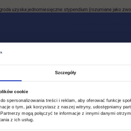
agroda uzyska jednomiesięczne stypendium (rozumiane jako zwo
undowane przez Rektora Uczelni. Zdobywca II-ej nagrody, uzysk
ci 200 zł. Wszyscy zdobywcy nagród otrzymają również pamiątk
 egzaminu, na podstawie decyzji Dziekana Wydziału, z jednego 
strze letnim w roku, w którym odbywa się Konkurs) z obszaru: z
.
.
Szczegóły
28 lutego 2021 roku
(z przedłużeniem do 4 marca włącznie
 plików cookie
do spersonalizowania treści i reklam, aby oferować funkcje sp
ormacje o tym, jak korzystasz z naszej witryny, udostępniamy p
Partnerzy mogą połączyć te informacje z innymi danymi otrzym
Serdecznie zapraszamy!
nia z ich usług.