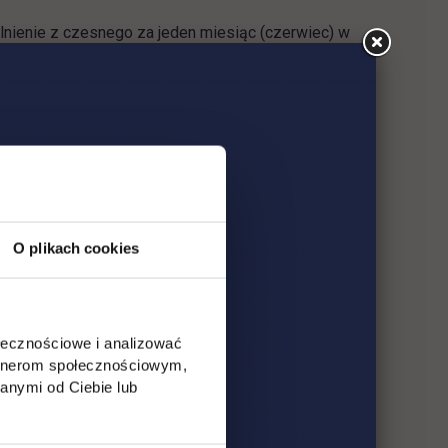
lnienie z czesnego za jeden miesiąc (czerwiec) w
a kwotę pieniężną w wysokości 300 zł, zaś zdobywca
owe dyplomy.
- z wybranych przez Uczestników indywidualnie -
arządzanie, finanse, rachunkowość lub marketing
O plikach cookies
)
ołecznościowe i analizować
artnerom społecznościowym,
anymi od Ciebie lub