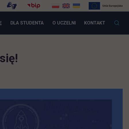
LINK OTWIERA SIĘ W NOWEJ KARCIE
Ę
DLA STUDENTA
O UCZELNI
KONTAKT
się!