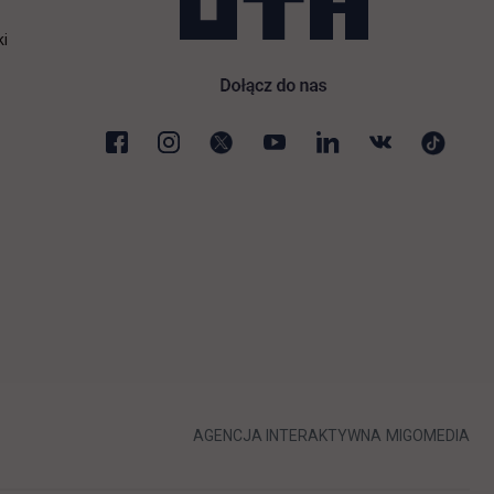
ki
karcie
LINK OTWIERA 
LIN
AGENCJA INTERAKTYWNA
MIGOMEDIA