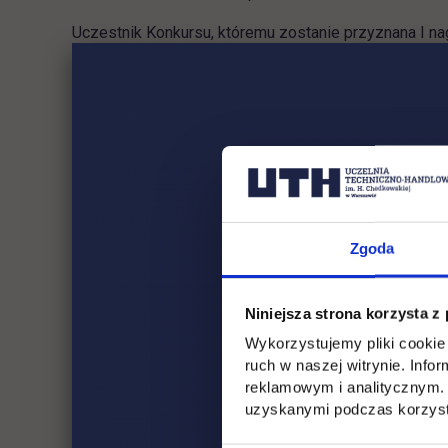
Uczestnik Konkursu, któremu zostanie przyznana I n
roku akademickim, w którym odbywa się Konkurs), uf
III-ej nagrody, uzyska nagrodę pieniężną w wysokoś
Nagrodzeni Uczestnicy Konkursu zostaną zwolnieni z
przedmiotu (z puli przedmiotów do zaliczenia w seme
(jednocześnie uzyskując z niego ocenę bardzo dobrą)
Więcej informacji znajduje się w Regulaminie Konkursu
Zgoda
Zgłoszenia udziału
prosimy dostarczać w dniach:
8-
Niniejsza strona korzysta z
wyłącznie na e-mail:
konkurs.biznesplan@uth.edu.pl
Wykorzystujemy pliki cookie 
ruch w naszej witrynie. Inf
reklamowym i analitycznym. 
uzyskanymi podczas korzysta