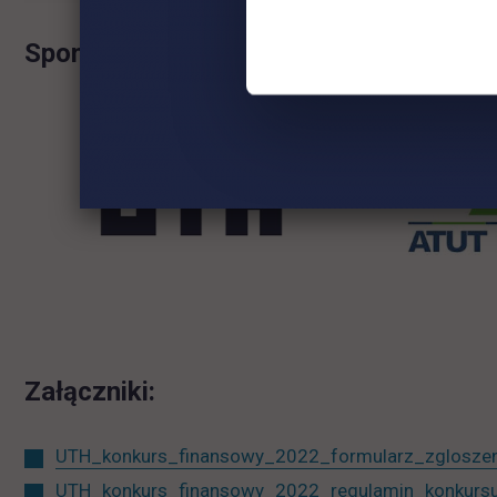
Sponsorzy konkursu:
Załączniki:
UTH_konkurs_finansowy_2022_formularz_zglosze
UTH_konkurs_finansowy_2022_regulamin_konkurs