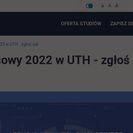
A
A
A
Pomiń
nawigacje
OFERTA STUDIÓW
ZAPISZ SI
2 w UTH - zgłoś się!
sowy 2022 w UTH - zgłoś 