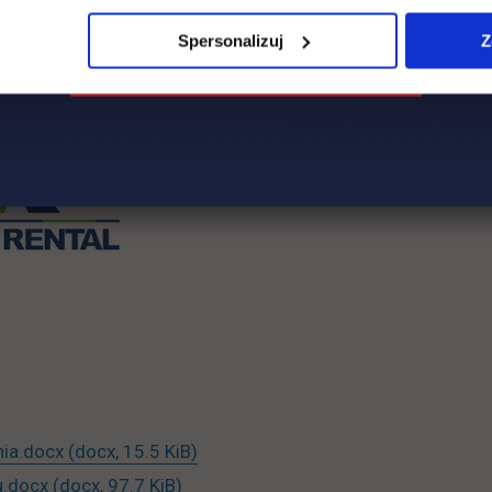
Spersonalizuj
Z
link otwiera się w nowej karcie
nia.docx
(docx, 15.5 KiB)
u.docx
(docx, 97.7 KiB)