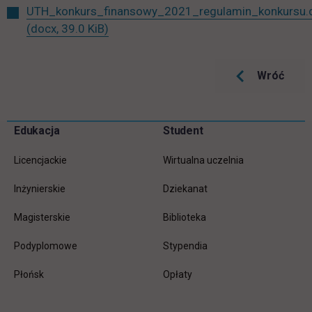
UTH_konkurs_finansowy_2021_regulamin_konkursu.
(docx, 39.0 KiB)
Wróć
Pomiń
Edukacja
Student
Informacje w stopce
stopkę
Licencjackie
Wirtualna uczelnia
Inżynierskie
Dziekanat
Magisterskie
Biblioteka
Podyplomowe
Stypendia
Płońsk
Opłaty