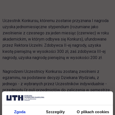
Uczestnik Konkursu, któremu zostanie przyznana I nagroda
uzyska jednomiesięczne stypendium (rozumiane jako
zwolnienie z czesnego za jeden miesiąc (czerwiec) w roku
akademickim, w którym odbywa się Konkurs), ufundowane
przez Rektora Uczelni. Zdobywca II-ej nagrody, uzyska
kwotę pieniężną w wysokości 300 zł, zaś zdobywca III-ej
nagrody, uzyska nagrodę pieniężną w wysokości 200 zł.
Nagrodzeni Uczestnicy Konkursu zostaną zwolnieni z
egzaminu, na podstawie decyzji Dziekana Wydziału, z
jednego - z wybranych przez Uczestników indywidualnie -
przedmiotu (z puli przedmiotów do zaliczenia w semestrze
letnim w roku, w którym odbywa się Konkurs) z obszaru:
zarządzanie, finanse, rachunkowość lub marketing
(jednocześnie uzyskując z niego ocenę bardzo dobrą).
Zgoda
Szczegóły
O plikach cookies