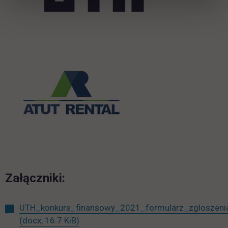
link otwiera się w nowej k
Załączniki:
UTH_konkurs_finansowy_2021_formularz_zgloszeni
(docx, 16.7 KiB)