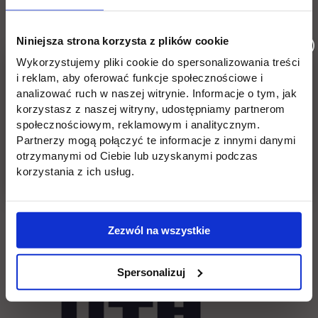
Więcej informacji znajduje się w Regulaminie Konkursu.
Niniejsza strona korzysta z plików cookie
Zgłoszenia udziału
prosimy dostarczać w dniach:
8-28
Wykorzystujemy pliki cookie do spersonalizowania treści
lutego 2021 roku
(z przedłużeniem do 4 marca
i reklam, aby oferować funkcje społecznościowe i
włącznie)
analizować ruch w naszej witrynie. Informacje o tym, jak
korzystasz z naszej witryny, udostępniamy partnerom
społecznościowym, reklamowym i analitycznym.
link 
wyłącznie na e-mail:
konkurs.przedsiebiorca@uth.edu.pl
Partnerzy mogą połączyć te informacje z innymi danymi
otrzymanymi od Ciebie lub uzyskanymi podczas
Serdecznie zapraszamy!
korzystania z ich usług.
Sponsorzy konkursu:
Zezwól na wszystkie
link otwier
Spersonalizuj