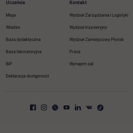
Uczelnia
Kontakt
Misja
Wydział Zarządzania i Logistyki
Władze
Wydział Inżynieryjny
Baza dydaktyczna
Wydział Zamiejscowy Płońsk
link otwiera się w nowej karc
Baza laboratoryjna
Praca
link otwiera się w nowej karcie
BIP
Wynajem sal
Deklaracja dostępności