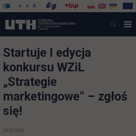
A
A
A
Startuje I edycja
konkursu WZiL
„Strategie
marketingowe” – zgłoś
się!
09.02.2023