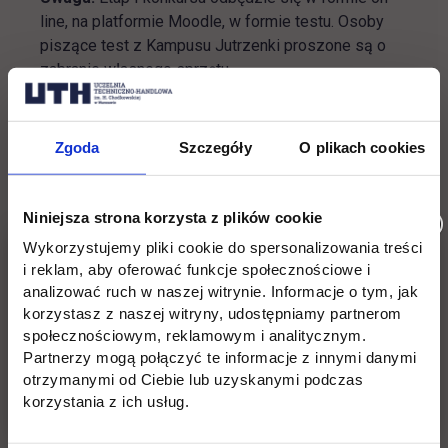
line, na platformie Moodle, w formie testu. Osoby
piszące test z Kampusu Jutrzenki proszone są o
zabranie własnego sprzętu.
Zgoda
Szczegóły
O plikach cookies
I ETAP
Niniejsza strona korzysta z plików cookie
II ETAP
Wykorzystujemy pliki cookie do spersonalizowania treści
i reklam, aby oferować funkcje społecznościowe i
analizować ruch w naszej witrynie. Informacje o tym, jak
korzystasz z naszej witryny, udostępniamy partnerom
Uczestnik Konkursu, któremu zostanie przyznana I
społecznościowym, reklamowym i analitycznym.
nagroda uzyska jednomiesięczne stypendium
Partnerzy mogą połączyć te informacje z innymi danymi
(rozumiane jako zwolnienie z czesnego za jeden
otrzymanymi od Ciebie lub uzyskanymi podczas
miesiąc (czerwiec) w roku akademickim, w którym
korzystania z ich usług.
odbywa się Konkurs), ufundowane przez Rektora
Uczelni. Zdobywcy II-ej i III-ej nagrody otrzymają