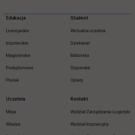
Pomiń
Edukacja
Student
Informacje w stopce
stopkę
Licencjackie
Wirtualna uczelnia
Inżynierskie
Dziekanat
Magisterskie
Biblioteka
Podyplomowe
Stypendia
Płońsk
Opłaty
Uczelnia
Kontakt
Misja
Wydział Zarządzania i Logistyki
Władze
Wydział Inżynieryjny