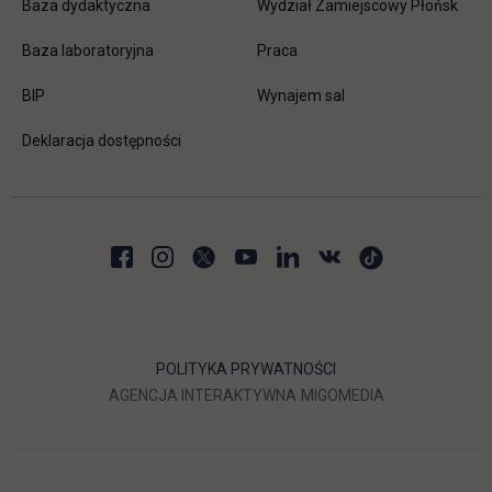
Baza dydaktyczna
Wydział Zamiejscowy Płońsk
link otwiera się w nowej karc
Baza laboratoryjna
Praca
link otwiera się w nowej karcie
BIP
Wynajem sal
Deklaracja dostępności
POLITYKA PRYWATNOŚCI
LINK OTWIERA SIĘ W NOWEJ
LINK OTWIERA 
AGENCJA INTERAKTYWNA
MIGOMEDIA