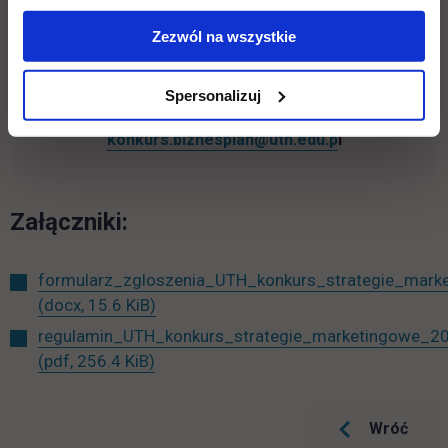
nagrody rzeczowe. Wszyscy laureaci zostaną
Zezwól na wszystkie
uhonorowani pamiątkowymi dyplomami.
Zgłoszenia udziału prosimy przesyłać do dnia 30
Spersonalizuj
marca 2023 r. na adres e-mail:
konkurs.biznesplan@uth.edu.p
l
Załączniki:
formularz_zgloszenia_UTH_konkurs_strategie_mark
(docx, 15.6 KiB)
regulamin_UTH_konkurs_strategie_marketingowe_20
(pdf, 256.4 KiB)
Wróć