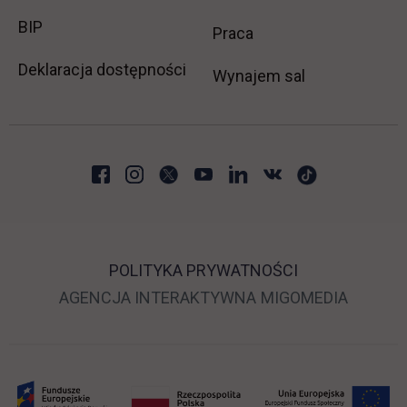
link otwiera się w nowej karcie
BIP
link otwiera się w no
Praca
Deklaracja dostępności
Wynajem sal
POLITYKA PRYWATNOŚCI
LINK OTWIERA SIĘ 
LINK O
AGENCJA INTERAKTYWNA
MIGOMEDIA