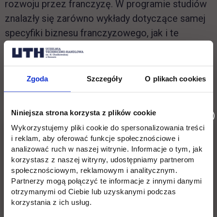
rozwoju przez franczyzę. W programie studiów
znalazły się zarówno wykłady dotyczące samej
specyfiki biznesu franczyzowego, jak i te
poszerzające wiedzę z zarządzania
przedsiębiorstwem jako takim. Uczestnicy
studiów poznają genezę i obecny stan rynku
Zgoda
Szczegóły
O plikach cookies
franczyzowego w Polsce, z uwzględnieniem
specyfiki sieci franczyzowych w
Niniejsza strona korzysta z plików cookie
poszczególnych branżach. Posiądą też wiedzę
Wykorzystujemy pliki cookie do spersonalizowania treści
z zakresu zarządzania finansami
i reklam, aby oferować funkcje społecznościowe i
przedsiębiorstwa oraz tworzenia biznes planów
analizować ruch w naszej witrynie. Informacje o tym, jak
korzystasz z naszej witryny, udostępniamy partnerom
i modeli biznesowych sieci franczyzowych. W
społecznościowym, reklamowym i analitycznym.
programie studiów znalazły się również m.in.
Partnerzy mogą połączyć te informacje z innymi danymi
takie tematy, jak marketing sieci franczyzowej,
otrzymanymi od Ciebie lub uzyskanymi podczas
korzystania z ich usług.
rachunkowość menedżerska, zarządzanie