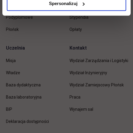
Spersonalizuj
Magisterskie
Biblioteka
Podyplomowe
Stypendia
Płońsk
Opłaty
Uczelnia
Kontakt
Misja
Wydział Zarządzania i Logistyki
Władze
Wydział Inżynieryjny
Baza dydaktyczna
Wydział Zamiejscowy Płońsk
link otwiera się w nowej karc
Baza laboratoryjna
Praca
link otwiera się w nowej karcie
BIP
Wynajem sal
Deklaracja dostępności