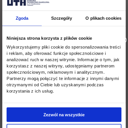
Jerozolimskie).
Masz pytania? Potrzebujesz więcej informacji?
Zgoda
Szczegóły
O plikach cookies
Zadzwoń:
22 262 88 88 lub 22 539 19 19;
Niniejsza strona korzysta z plików cookie
link otwiera się w nowej karcie
Napisz:
rekrutacja@uth.edu.pl
Wykorzystujemy pliki cookie do spersonalizowania treści
i reklam, aby oferować funkcje społecznościowe i
analizować ruch w naszej witrynie. Informacje o tym, jak
korzystasz z naszej witryny, udostępniamy partnerom
społecznościowym, reklamowym i analitycznym.
Wróć
Partnerzy mogą połączyć te informacje z innymi danymi
otrzymanymi od Ciebie lub uzyskanymi podczas
korzystania z ich usług.
Pomiń
Edukacja
Student
Informacje w stopce
stopkę
Licencjackie
Wirtualna uczelnia
Zezwól na wszystkie
Inżynierskie
Dziekanat