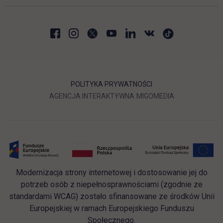
POLITYKA PRYWATNOŚCI
LINK OTWIERA SIĘ W NOWEJ
LINK OTWIERA 
AGENCJA INTERAKTYWNA
MIGOMEDIA
Modernizacja strony internetowej i dostosowanie jej do
potrzeb osób z niepełnosprawnościami (zgodnie ze
standardami WCAG) zostało sfinansowane ze środków Unii
Europejskiej w ramach Europejskiego Funduszu
Społecznego.