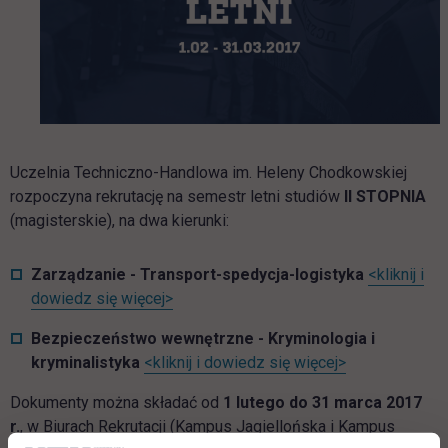
Uczelnia Techniczno-Handlowa im. Heleny Chodkowskiej
rozpoczyna rekrutację na semestr letni studiów
II STOPNIA
(magisterskie), na dwa kierunki:
Zarządzanie - Transport-spedycja-logistyka
<kliknij i
link otwiera się w nowej karcie
dowiedz się więcej>
Bezpieczeństwo wewnętrzne - Kryminologia i
link otwiera si
kryminalistyka
<kliknij i dowiedz się więcej>
Dokumenty można składać od
1 lutego do 31 marca 2017
r.
, w Biurach Rekrutacji (Kampus Jagiellońska i Kampus