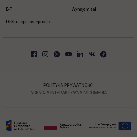
link otwiera się w nowej karcie
BIP
Wynajem sal
Deklaracja dostępności
POLITYKA PRYWATNOŚCI
LINK OTWIERA SIĘ W NOWEJ
LINK OTWIERA 
AGENCJA INTERAKTYWNA
MIGOMEDIA