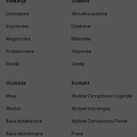
Pomiń
Edukacja
Student
Informacje w stopce
stopkę
Licencjackie
Wirtualna uczelnia
Inżynierskie
Dziekanat
Magisterskie
Biblioteka
Podyplomowe
Stypendia
Płońsk
Opłaty
Uczelnia
Kontakt
Misja
Wydział Zarządzania i Logistyki
Władze
Wydział Inżynieryjny
Baza dydaktyczna
Wydział Zamiejscowy Płońsk
link otwiera się w nowej karc
Baza laboratoryjna
Praca