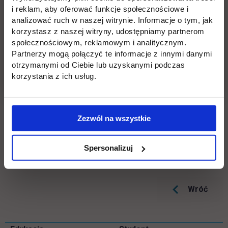
też otwarte zapisy na innych kierunkach w ofercie
i reklam, aby oferować funkcje społecznościowe i
link otwiera się w nowe
UTH:
https://rekrutacja.uth.edu.pl/pl/
analizować ruch w naszej witrynie. Informacje o tym, jak
korzystasz z naszej witryny, udostępniamy partnerom
społecznościowym, reklamowym i analitycznym.
Masz pytania? Zadzwoń, napisz!
Partnerzy mogą połączyć te informacje z innymi danymi
otrzymanymi od Ciebie lub uzyskanymi podczas
tel.
22 262 88 89
korzystania z ich usług.
e-mail:
rekrutacja.jagiellonska@uth.edu.pl
Zezwól na wszystkie
Odwiedź nasze Biura Rekrutacji:
ul. Jutrzenki 135
lub ul. Jagiellońska 82F
Spersonalizuj
Wróć