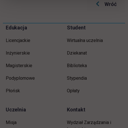
Wróć
Informacje w stopce
Pomiń
Edukacja
Student
stopkę
Licencjackie
Wirtualna uczelnia
Inżynierskie
Dziekanat
Magisterskie
Biblioteka
Podyplomowe
Stypendia
Płońsk
Opłaty
Uczelnia
Kontakt
Misja
Wydział Zarządzania i