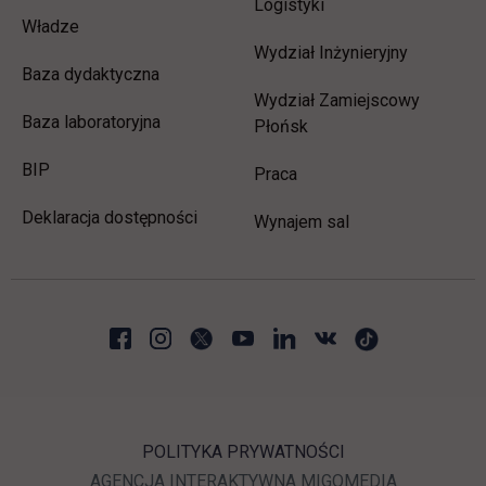
Logistyki
Władze
Wydział Inżynieryjny
Baza dydaktyczna
Wydział Zamiejscowy
Baza laboratoryjna
Płońsk
link otwiera się w nowej karcie
BIP
link otwiera się w nowej 
Praca
Deklaracja dostępności
Wynajem sal
POLITYKA PRYWATNOŚCI
LINK OTWIERA SIĘ W N
LINK OTWI
AGENCJA INTERAKTYWNA
MIGOMEDIA