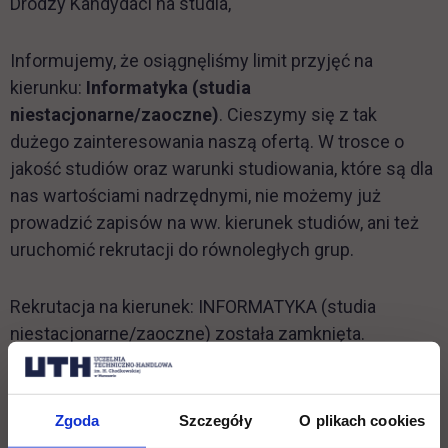
Drodzy Kandydaci na studia,
Informujemy, że osiągnęliśmy limit przyjęć na
kierunku:
Informatyka (studia
niestacjonarne/zaoczne)
. Cieszymy się z tak
dużego zainteresowania naszą ofertą. W trosce o
jakość studiów oraz warunki studiowania, które są dla
nas wartościami nadrzędnymi, nie możemy już
prowadzić zapisów na ww. kierunek studiów, ani też
uruchomić rekrutacji do równoległych grup.
Rekrutacja na kierunek: INFORMATYKA (studia
niestacjonarne/zaoczne) została zamknięta.
Z przyjemnością witamy w naszym gronie
wszystkich nowych studentów!
Zgoda
Szczegóły
O plikach cookies