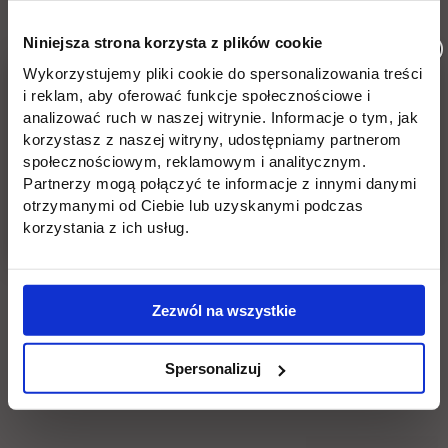
Zabrakło dla Ciebie miejsca? Zapraszamy na studia
Niniejsza strona korzysta z plików cookie
dzienne/stacjonarne na kierunku Informatyka.
Wykorzystujemy pliki cookie do spersonalizowania treści
Sprawdź też otwarte zapisy na innych kierunkach w
i reklam, aby oferować funkcje społecznościowe i
link otwier
ofercie UTH
:
https://rekrutacja.uth.edu.pl/pl/
analizować ruch w naszej witrynie. Informacje o tym, jak
korzystasz z naszej witryny, udostępniamy partnerom
społecznościowym, reklamowym i analitycznym.
Masz pytania? Zadzwoń, napisz!
Partnerzy mogą połączyć te informacje z innymi danymi
otrzymanymi od Ciebie lub uzyskanymi podczas
tel.
22 262 88 89
korzystania z ich usług.
e-mail:
rekrutacja.jagiellonska@uth.edu.pl
Zezwól na wszystkie
Odwiedź nasze Biura Rekrutacji:
ul. Jutrzenki 135
lub ul. Jagiellońska 82F
Spersonalizuj