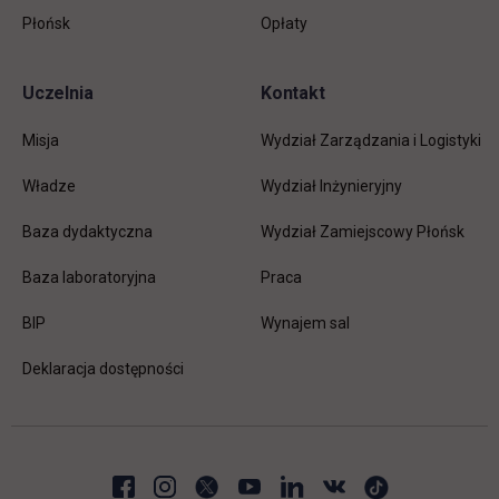
Płońsk
Opłaty
Uczelnia
Kontakt
Misja
Wydział Zarządzania i Logistyki
Władze
Wydział Inżynieryjny
Baza dydaktyczna
Wydział Zamiejscowy Płońsk
link otwiera się w nowej karc
Baza laboratoryjna
Praca
link otwiera się w nowej karcie
BIP
Wynajem sal
Deklaracja dostępności