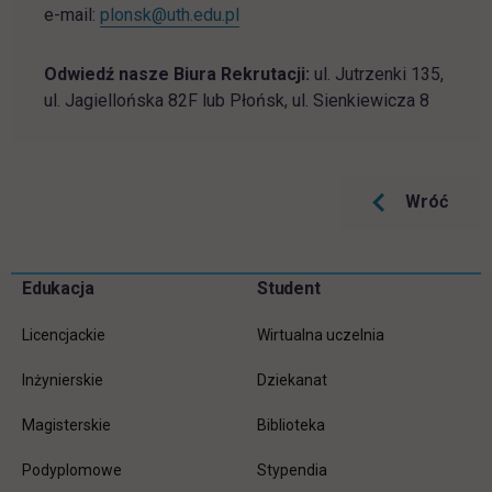
e-mail:
plonsk@uth.edu.pl
Odwiedź nasze Biura Rekrutacji:
ul. Jutrzenki 135,
ul. Jagiellońska 82F lub Płońsk, ul. Sienkiewicza 8
Wróć
Pomiń
Edukacja
Student
Informacje w stopce
stopkę
Licencjackie
Wirtualna uczelnia
Inżynierskie
Dziekanat
Magisterskie
Biblioteka
Podyplomowe
Stypendia