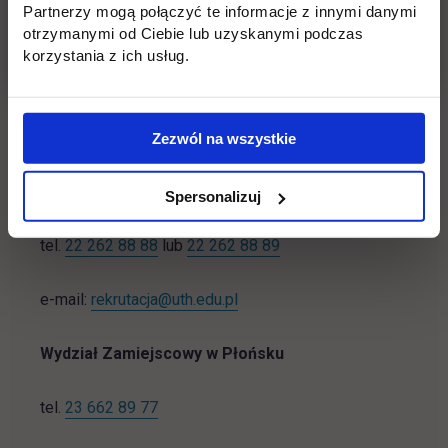
Pełna oferta edukacyjna:
Partnerzy mogą połączyć te informacje z innymi danymi
https://www.uth.edu.pl/oferta-studiow
otrzymanymi od Ciebie lub uzyskanymi podczas
korzystania z ich usług.
Rekrutacja online:
https://rekrutacja.uth.edu.pl/
Zezwól na wszystkie
Masz pytania? Zadzwoń, napisz!
Spersonalizuj
tel.
22 262 88 88
lub
22 262 88 89
e-mail:
rekrutacja@uth.edu.pl
Wydział Zamiejscowy w Płońsku
tel.
23 662 89 77