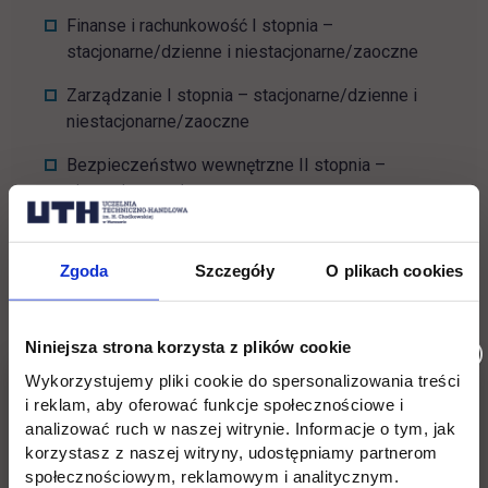
Finanse i rachunkowość I stopnia –
stacjonarne/dzienne i niestacjonarne/zaoczne
Zarządzanie I stopnia – stacjonarne/dzienne i
niestacjonarne/zaoczne
Bezpieczeństwo wewnętrzne II stopnia –
niestacjonarne/zaoczne
Finanse i rachunkowość II stopnia –
niestacjonarne/zaoczne
Zgoda
Szczegóły
O plikach cookies
Zarządzanie II stopnia – niestacjonarne/zaoczne
Niniejsza strona korzysta z plików cookie
Wydział Zamiejscowy w Płońsku:
Wykorzystujemy pliki cookie do spersonalizowania treści
i reklam, aby oferować funkcje społecznościowe i
Zarządzanie I stopnia – niestacjonarne/zaoczne
analizować ruch w naszej witrynie. Informacje o tym, jak
Zarządzanie II stopnia – niestacjonarne/zaoczne
korzystasz z naszej witryny, udostępniamy partnerom
społecznościowym, reklamowym i analitycznym.