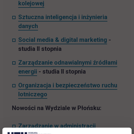
kolejowej
Sztuczna inteligencja i inżynieria
danych
Social media & digital marketing
-
studia II stopnia
Zarządzanie odnawialnymi źródłami
energii
- studia II stopnia
Organizacja i bezpieczeństwo ruchu
lotniczego
Nowości na Wydziale w Płońsku:
Zarządzanie w administracji