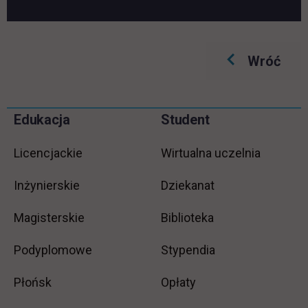
Wróć
Pomiń
Edukacja
Student
Informacje w stopce
stopkę
Licencjackie
Wirtualna uczelnia
Inżynierskie
Dziekanat
Magisterskie
Biblioteka
Podyplomowe
Stypendia
Płońsk
Opłaty