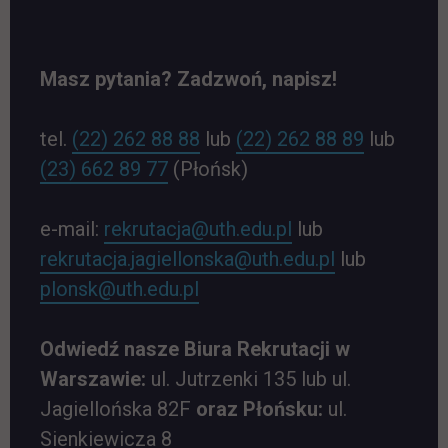
Masz pytania? Zadzwoń, napisz!
tel.
(22) 262 88 88
lub
(22) 262 88 89
lub
(23) 662 89 77
(Płońsk)
e-mail:
rekrutacja@uth.edu.pl
lub
rekrutacja.jagiellonska@uth.edu.pl
lub
link otwiera się w nowej kar
plonsk@uth.edu.pl
Odwiedź nasze Biura Rekrutacji w
Warszawie:
ul. Jutrzenki 135 lub ul.
Jagiellońska 82F
oraz Płońsku:
ul.
Sienkiewicza 8