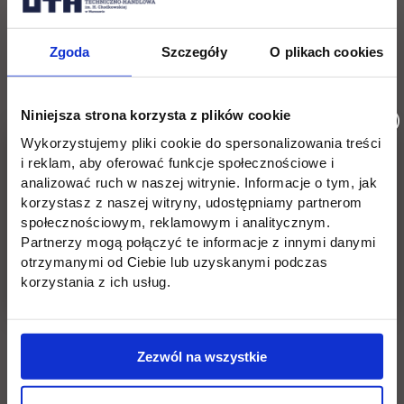
publicznej - I i II stopnia
Zarządzanie i finanse w organizacji w
Zgoda
Szczegóły
O plikach cookies
cyfrowym świecie - I i II stopnia
Niniejsza strona korzysta z plików cookie
Wykorzystujemy pliki cookie do spersonalizowania treści
i reklam, aby oferować funkcje społecznościowe i
Ważne:
Rekrutacja na studia
analizować ruch w naszej witrynie. Informacje o tym, jak
korzystasz z naszej witryny, udostępniamy partnerom
podyplomowe w Uczelni Techniczno-
społecznościowym, reklamowym i analitycznym.
Handlowej rozpocznie się
2 czerwca
Partnerzy mogą połączyć te informacje z innymi danymi
otrzymanymi od Ciebie lub uzyskanymi podczas
2025
. Pełna oferta:
uth.edu.pl/oferta-
korzystania z ich usług.
studiow#oferta-studiow-podyplomowe
Zezwól na wszystkie
Pełna oferta edukacyjna: