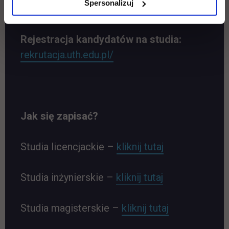
Spersonalizuj
uth.edu.pl/oferta-studiow
Rejestracja kandydatów na studia:
rekrutacja.uth.edu.pl/
Jak się zapisać?
Studia licencjackie –
kliknij tutaj
Studia inżynierskie –
kliknij tutaj
Studia magisterskie –
kliknij tutaj