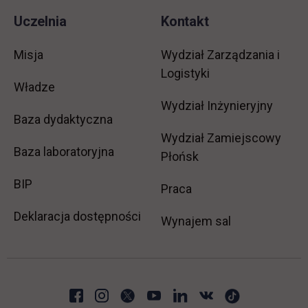
Uczelnia
Kontakt
Misja
Wydział Zarządzania i
Logistyki
Władze
Wydział Inżynieryjny
Baza dydaktyczna
Wydział Zamiejscowy
Baza laboratoryjna
Płońsk
link otwiera się w nowej karcie
BIP
link otwiera się w no
Praca
Deklaracja dostępności
Wynajem sal