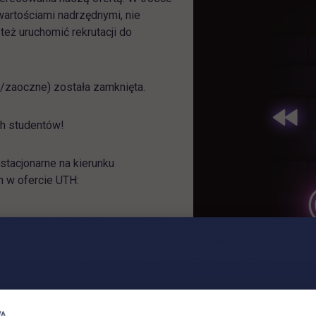
 wartościami nadrzędnymi, nie
eż uruchomić rekrutacji do
e/zaoczne) została zamknięta.
h studentów!
stacjonarne na kierunku
h w ofercie UTH
: