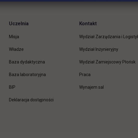
Uczelnia
Kontakt
Misja
Wydział Zarządzania i Logisty
Władze
Wydział Inżynieryjny
Baza dydaktyczna
Wydział Zamiejscowy Płońsk
link otwiera się w nowej 
Baza laboratoryjna
Praca
link otwiera się w nowej karcie
BIP
Wynajem sal
Deklaracja dostępności