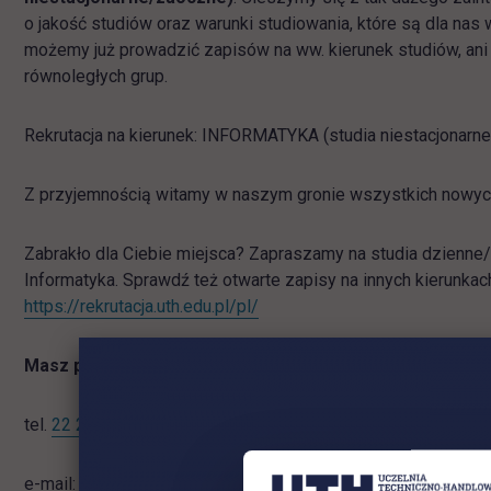
o jakość studiów oraz warunki studiowania, które są dla nas
możemy już prowadzić zapisów na ww. kierunek studiów, ani t
równoległych grup.
Rekrutacja na kierunek: INFORMATYKA (studia niestacjonarn
Z przyjemnością witamy w naszym gronie wszystkich nowyc
Zabrakło dla Ciebie miejsca? Zapraszamy na studia dzienne/
Informatyka.
Sprawdź też otwarte zapisy na innych kierunkac
link otwiera się w nowej karcie
https://rekrutacja.uth.edu.pl/pl/
Masz pytania? Zadzwoń, napisz!
tel.
22 262 88 89
e-mail:
rekrutacja.jagiellonska@uth.edu.pl