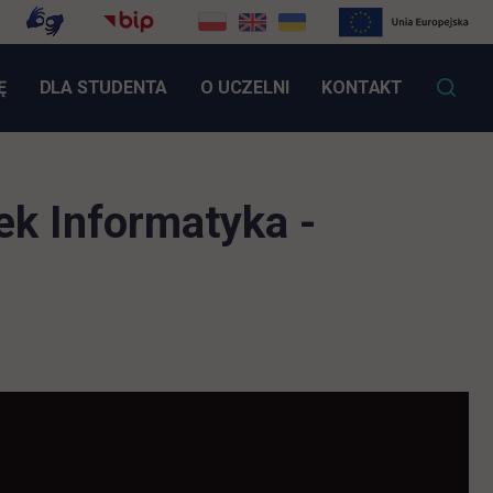
LINK OTWIERA SIĘ W NOWEJ KARCIE
Ę
DLA STUDENTA
O UCZELNI
KONTAKT
ek Informatyka -