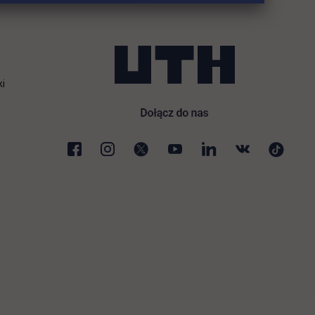
ki
karcie