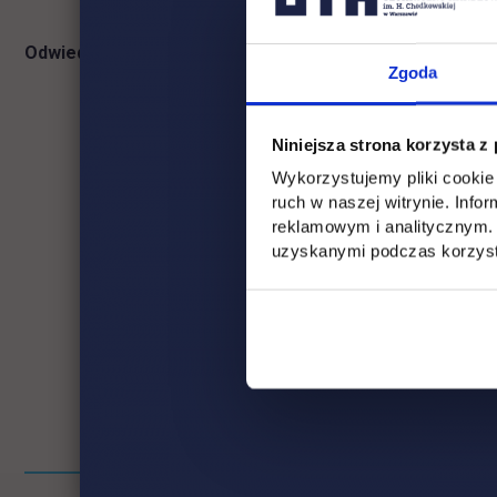
Odwiedź nasze Biura Rekrutacji:
ul. Jutrzenki 135 lub ul. 
Zgoda
Niniejsza strona korzysta z
Wykorzystujemy pliki cookie 
ruch w naszej witrynie. Inf
reklamowym i analitycznym. 
uzyskanymi podczas korzysta
Pomiń
Informacje w stopce