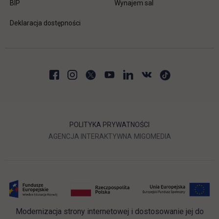
link otwiera się w nowej karcie
BIP
Wynajem sal
Deklaracja dostępności
POLITYKA PRYWATNOŚCI
LINK OTWIERA SIĘ W NOWEJ
LINK OTWIERA 
AGENCJA INTERAKTYWNA
MIGOMEDIA
Modernizacja strony internetowej i dostosowanie jej do