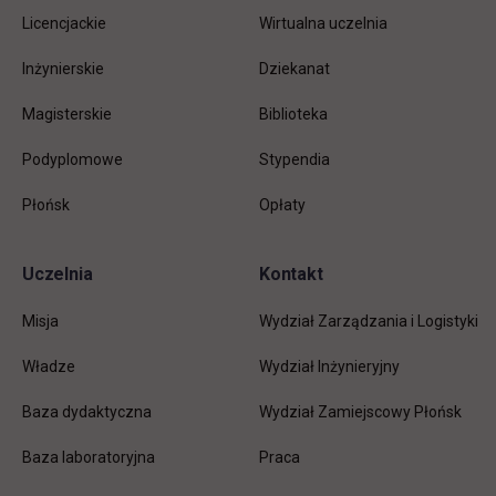
stopkę
Licencjackie
Wirtualna uczelnia
Inżynierskie
Dziekanat
Magisterskie
Biblioteka
Podyplomowe
Stypendia
Płońsk
Opłaty
Uczelnia
Kontakt
Misja
Wydział Zarządzania i Logistyki
Władze
Wydział Inżynieryjny
Baza dydaktyczna
Wydział Zamiejscowy Płońsk
link otwiera się w nowej karc
Baza laboratoryjna
Praca