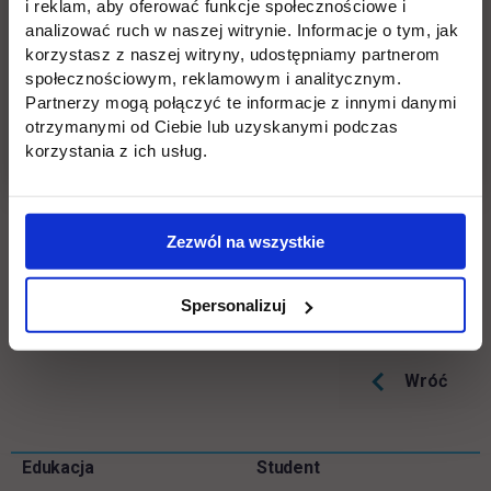
i reklam, aby oferować funkcje społecznościowe i
link otwiera się w nowej kar
https://rekrutacja.uth.edu.pl/pl/
analizować ruch w naszej witrynie. Informacje o tym, jak
korzystasz z naszej witryny, udostępniamy partnerom
Masz pytania? Zadzwoń, napisz!
społecznościowym, reklamowym i analitycznym.
Partnerzy mogą połączyć te informacje z innymi danymi
otrzymanymi od Ciebie lub uzyskanymi podczas
tel.
22 262 88 89
korzystania z ich usług.
e-mail:
rekrutacja.jagiellonska@uth.edu.pl
Zezwól na wszystkie
Odwiedź nasze Biura Rekrutacji:
ul. Jutrzenki 135
lub ul. Jagiellońska 82F
Spersonalizuj
Wróć
Pomiń
Edukacja
Student
Informacje w stopce