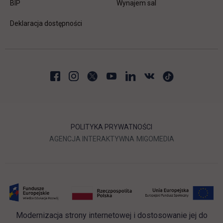
link otwiera się w nowej karcie
BIP
Wynajem sal
Deklaracja dostępności
POLITYKA PRYWATNOŚCI
LINK OTWIERA SIĘ W NOWEJ
LINK OTWIERA 
AGENCJA INTERAKTYWNA
MIGOMEDIA
Modernizacja strony internetowej i dostosowanie jej do