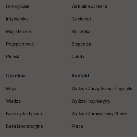
stopkę
Licencjackie
Wirtualna uczelnia
Inżynierskie
Dziekanat
Magisterskie
Biblioteka
Podyplomowe
Stypendia
Płońsk
Opłaty
Uczelnia
Kontakt
Misja
Wydział Zarządzania i Logistyki
Władze
Wydział Inżynieryjny
Baza dydaktyczna
Wydział Zamiejscowy Płońsk
link otwiera się w nowej karc
Baza laboratoryjna
Praca