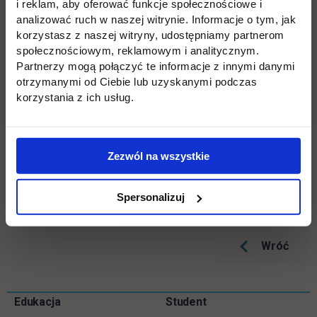
i reklam, aby oferować funkcje społecznościowe i
link otwiera się w nowej kar
https://rekrutacja.uth.edu.pl/pl/
analizować ruch w naszej witrynie. Informacje o tym, jak
korzystasz z naszej witryny, udostępniamy partnerom
Masz pytania? Zadzwoń, napisz!
społecznościowym, reklamowym i analitycznym.
Partnerzy mogą połączyć te informacje z innymi danymi
otrzymanymi od Ciebie lub uzyskanymi podczas
tel.
22 262 88 89
korzystania z ich usług.
e-mail:
rekrutacja.jagiellonska@uth.edu.pl
Zezwól na wszystkie
Odwiedź nasze Biura Rekrutacji:
ul. Jutrzenki 135
lub ul. Jagiellońska 82F
Spersonalizuj
Wróć
Pomiń
Edukacja
Student
Informacje w stopce