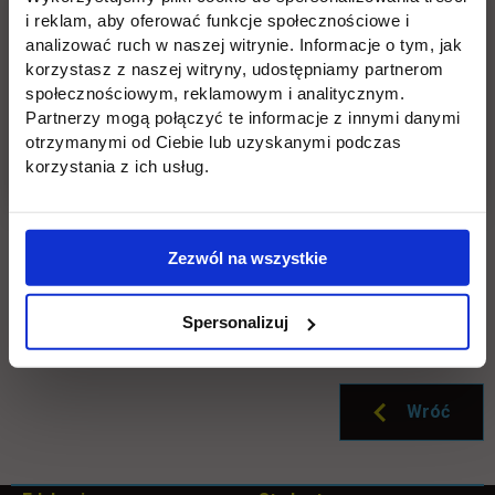
też otwarte zapisy na innych kierunkach w ofercie
i reklam, aby oferować funkcje społecznościowe i
link otwiera się w nowe
UTH:
https://rekrutacja.uth.edu.pl/pl/
analizować ruch w naszej witrynie. Informacje o tym, jak
korzystasz z naszej witryny, udostępniamy partnerom
społecznościowym, reklamowym i analitycznym.
Masz pytania? Zadzwoń, napisz!
Partnerzy mogą połączyć te informacje z innymi danymi
otrzymanymi od Ciebie lub uzyskanymi podczas
tel.
22 262 88 89
korzystania z ich usług.
e-mail:
rekrutacja.jagiellonska@uth.edu.pl
Zezwól na wszystkie
Odwiedź nasze Biura Rekrutacji:
ul. Jutrzenki 135
lub ul. Jagiellońska 82F
Spersonalizuj
Wróć