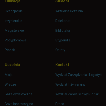
Pomiń
Edukacja
Student
Informacje w stopce
stopkę
Licencjackie
Wirtualna uczelnia
Inżynierskie
Dziekanat
Magisterskie
Biblioteka
Podyplomowe
Stypendia
Płońsk
Opłaty
Uczelnia
Kontakt
Misja
Wydział Zarządzania i Logistyki
Władze
Wydział Inżynieryjny
Baza dydaktyczna
Wydział Zamiejscowy Płońsk
link otwiera się w nowej karc
Baza laboratoryjna
Praca