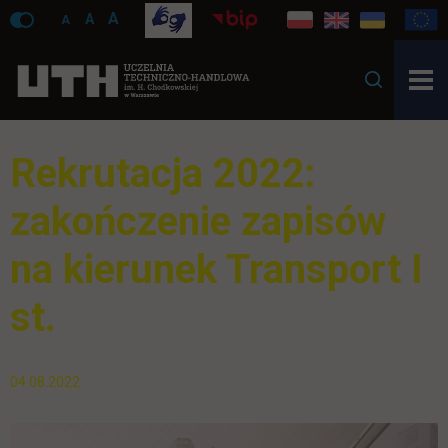
A
A
A
Rekrutacja 2022:
zakończenie zapisów
na kierunek Transport I
st.
04.08.2022