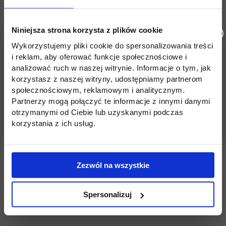
Zabrakło dla Ciebie miejsca? Zapraszamy na
Niniejsza strona korzysta z plików cookie
studia dzienne/stacjonarne na kierunku
Wykorzystujemy pliki cookie do spersonalizowania treści
Informatyka.
Sprawdź też otwarte zapisy na
i reklam, aby oferować funkcje społecznościowe i
innych kierunkach w ofercie UTH
:
analizować ruch w naszej witrynie. Informacje o tym, jak
link otwiera się w n
https://rekrutacja.uth.edu.pl/pl/
korzystasz z naszej witryny, udostępniamy partnerom
społecznościowym, reklamowym i analitycznym.
Partnerzy mogą połączyć te informacje z innymi danymi
Masz pytania? Zadzwoń, napisz!
otrzymanymi od Ciebie lub uzyskanymi podczas
korzystania z ich usług.
tel.
22 262 88 89
e-mail:
rekrutacja.jagiellonska@uth.edu.pl
Zezwól na wszystkie
Odwiedź nasze Biura Rekrutacji:
ul. Jutrzenki
Spersonalizuj
135 lub ul. Jagiellońska 82F