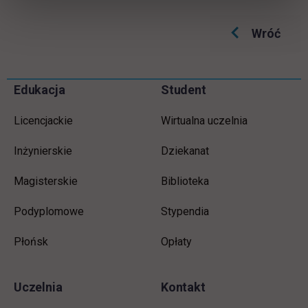
Wróć
Informacje w stopce
Pomiń
Edukacja
Student
stopkę
Licencjackie
Wirtualna uczelnia
Inżynierskie
Dziekanat
Magisterskie
Biblioteka
Podyplomowe
Stypendia
Płońsk
Opłaty
Uczelnia
Kontakt