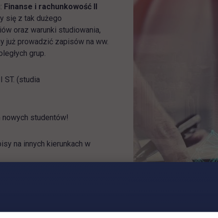
u:
Finanse i rachunkowość II
y się z tak dużego
iów oraz warunki studiowania,
my już prowadzić zapisów na ww.
oległych grup.
ST. (studia
h nowych studentów!
isy na innych kierunkach w
ra się w nowej karcie