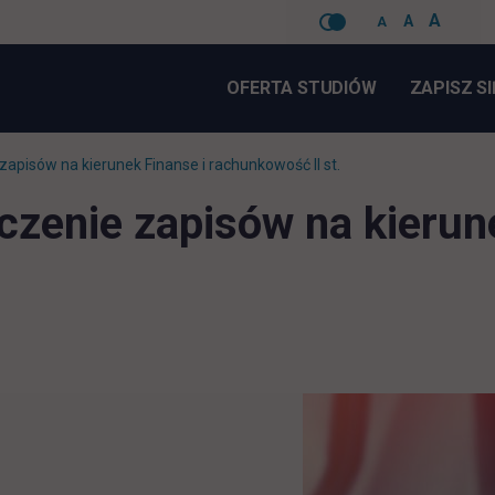
A
A
A
Pomiń
nawigacje
OFERTA STUDIÓW
ZAPISZ SI
apisów na kierunek Finanse i rachunkowość II st.
czenie zapisów na kierune