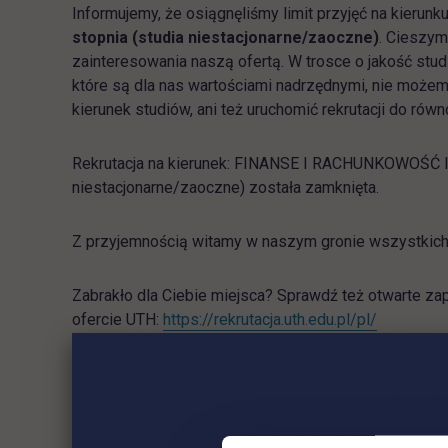
Informujemy, że osiągnęliśmy limit przyjęć na kierunk
stopnia (studia niestacjonarne/zaoczne)
. Cieszym
zainteresowania naszą ofertą. W trosce o jakość stud
które są dla nas wartościami nadrzędnymi, nie może
kierunek studiów, ani też uruchomić rekrutacji do równ
Rekrutacja na kierunek: FINANSE I RACHUNKOWOŚĆ II 
niestacjonarne/zaoczne) została zamknięta.
Z przyjemnością witamy w naszym gronie wszystkic
Zabrakło dla Ciebie miejsca? Sprawdź też otwarte zap
link otwie
ofercie UTH:
https://rekrutacja.uth.edu.pl/pl/
Masz pytania? Zadzwoń, napisz!
tel.
22 262 88 88