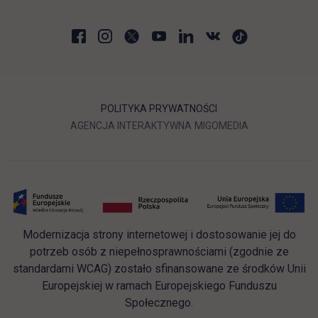
POLITYKA PRYWATNOŚCI
LINK OTWIERA SIĘ W NOWEJ
LINK OTWIERA 
AGENCJA INTERAKTYWNA
MIGOMEDIA
Modernizacja strony internetowej i dostosowanie jej do
potrzeb osób z niepełnosprawnościami (zgodnie ze
standardami WCAG) zostało sfinansowane ze środków Unii
Europejskiej w ramach Europejskiego Funduszu
Społecznego.