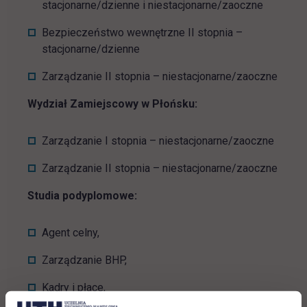
stacjonarne/dzienne i niestacjonarne/zaoczne
Bezpieczeństwo wewnętrzne II stopnia –
stacjonarne/dzienne
Zarządzanie II stopnia – niestacjonarne/zaoczne
Wydział Zamiejscowy w Płońsku:
Zarządzanie I stopnia – niestacjonarne/zaoczne
Zarządzanie II stopnia – niestacjonarne/zaoczne
Studia podyplomowe:
Agent celny,
Zarządzanie BHP,
Kadry i płace,