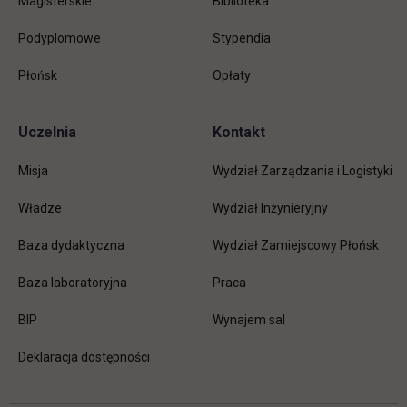
Magisterskie
Biblioteka
Podyplomowe
Stypendia
Płońsk
Opłaty
Uczelnia
Kontakt
Misja
Wydział Zarządzania i Logistyki
Władze
Wydział Inżynieryjny
Baza dydaktyczna
Wydział Zamiejscowy Płońsk
link otwiera się w nowej karc
Baza laboratoryjna
Praca
link otwiera się w nowej karcie
BIP
Wynajem sal
Deklaracja dostępności