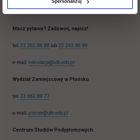
Spersonalizuj
Masz pytania? Zadzwoń, napisz!
tel.
22 262 88 88
lub
22 262 88 89
e-mail:
rekrutacja@uth.edu.pl
Wydział Zamiejscowy w Płońsku
tel.
23 662 89 77
e-mail:
plonsk@uth.edu.pl
Centrum Studiów Podyplomowych: