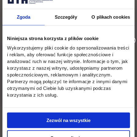
Rachunkowość i podatki,
Menedżer Jakości,
Zgoda
Szczegóły
O plikach cookies
Manager e-commerce,
Niniejsza strona korzysta z plików cookie
Akademia biegłych,
Wykorzystujemy pliki cookie do spersonalizowania treści
Systemy EDR w rzeczoznawstwie
i reklam, aby oferować funkcje społecznościowe i
samochodowym,
analizować ruch w naszej witrynie. Informacje o tym, jak
korzystasz z naszej witryny, udostępniamy partnerom
Kierunki w ramach oferty studiów
społecznościowym, reklamowym i analitycznym.
podyplomowych 2 w 1.
Partnerzy mogą połączyć te informacje z innymi danymi
otrzymanymi od Ciebie lub uzyskanymi podczas
korzystania z ich usług.
Pełna oferta edukacyjna:
https://www.uth.edu.pl/oferta-studiow
Zezwól na wszystkie
Rekrutacja online:
https://rekrutacja.uth.edu.pl/