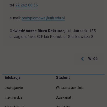
tel.
22 262 88 55
e-mail:
podyplomowe@uth.edu.pl
Odwiedź nasze Biura Rekrutacji:
ul. Jutrzenki 135,
ul. Jagiellońska 82F lub Płońsk, ul. Sienkiewicza 8
Wróć
Pomiń
Edukacja
Student
Informacje w stopce
stopkę
Licencjackie
Wirtualna uczelnia
Inżynierskie
Dziekanat