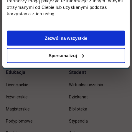
Partnerzy mogą połączyć te informacje z innymi danymi
otrzymanymi od Ciebie lub uzyskanymi podczas
korzystania z ich usług.
Zezwól na wszystkie
Wróć
Spersonalizuj
Pomiń
Edukacja
Student
Informacje w stopce
stopkę
Licencjackie
Wirtualna uczelnia
Inżynierskie
Dziekanat
Magisterskie
Biblioteka
Podyplomowe
Stypendia