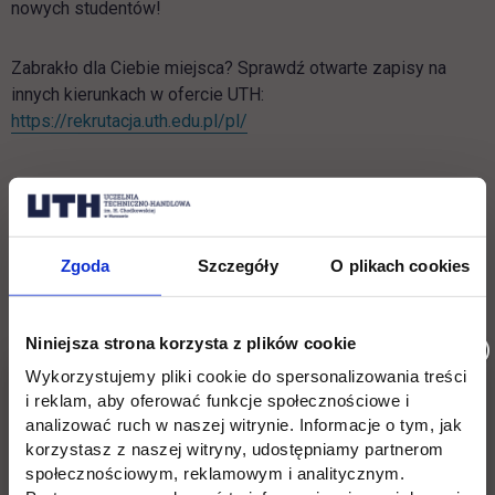
nowych studentów!
Zabrakło dla Ciebie miejsca?
Sprawdź otwarte zapisy na
innych kierunkach w ofercie UTH
:
link otwiera się w nowej karcie
https://rekrutacja.uth.edu.pl/pl/
Masz pytania? Zadzwoń, napisz!
Zgoda
Szczegóły
O plikach cookies
tel.
22 262 88 89
Niniejsza strona korzysta z plików cookie
e-mail:
rekrutacja.jagiellonska@uth.edu.pl
Wykorzystujemy pliki cookie do spersonalizowania treści
i reklam, aby oferować funkcje społecznościowe i
Odwiedź nasze Biura Rekrutacji:
ul. Jutrzenki 135 lub ul.
analizować ruch w naszej witrynie. Informacje o tym, jak
Jagiellońska 82F
korzystasz z naszej witryny, udostępniamy partnerom
społecznościowym, reklamowym i analitycznym.