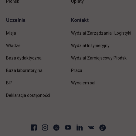
Płońsk
Opłaty
Uczelnia
Kontakt
Misja
Wydział Zarządzania i Logistyki
Władze
Wydział Inżynieryjny
Baza dydaktyczna
Wydział Zamiejscowy Płońsk
link otwiera się w nowej karc
Baza laboratoryjna
Praca
link otwiera się w nowej karcie
BIP
Wynajem sal
Deklaracja dostępności