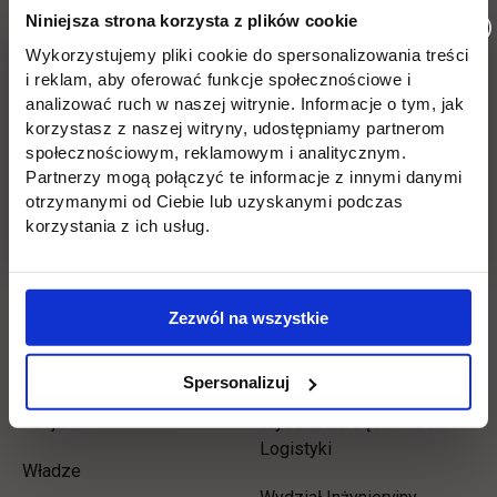
Niniejsza strona korzysta z plików cookie
Informacje w stopce
Pomiń
Edukacja
Student
Wykorzystujemy pliki cookie do spersonalizowania treści
i reklam, aby oferować funkcje społecznościowe i
stopkę
Licencjackie
Wirtualna uczelnia
analizować ruch w naszej witrynie. Informacje o tym, jak
korzystasz z naszej witryny, udostępniamy partnerom
Inżynierskie
Dziekanat
społecznościowym, reklamowym i analitycznym.
Partnerzy mogą połączyć te informacje z innymi danymi
Magisterskie
Biblioteka
otrzymanymi od Ciebie lub uzyskanymi podczas
korzystania z ich usług.
Podyplomowe
Stypendia
Płońsk
Opłaty
Zezwól na wszystkie
Uczelnia
Kontakt
Spersonalizuj
Misja
Wydział Zarządzania i
Logistyki
Władze