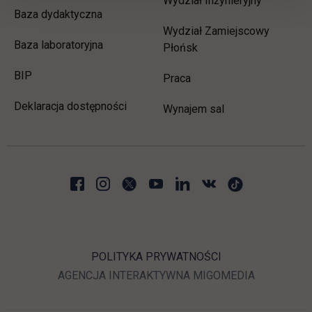
Wydział Inżynieryjny
Baza dydaktyczna
Wydział Zamiejscowy
Baza laboratoryjna
Płońsk
link otwiera się w nowej karcie
BIP
link otwiera się w nowej 
Praca
Deklaracja dostępności
Wynajem sal
POLITYKA PRYWATNOŚCI
LINK OTWIERA SIĘ W N
LINK OTWI
AGENCJA INTERAKTYWNA
MIGOMEDIA