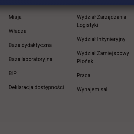
Uczelnia
Kontakt
Misja
Wydział Zarządzania i
Logistyki
Władze
Wydział Inżynieryjny
Baza dydaktyczna
Wydział Zamiejscowy
Baza laboratoryjna
Płońsk
link otwiera się w nowej karcie
BIP
link otwiera się w
Praca
Deklaracja dostępności
Wynajem sal