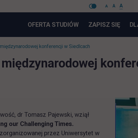
A
A
A
Pomiń
LINK 
OFERTA STUDIÓW
ZAPISZ SIĘ
DL
nawigacje
 międzynarodowej konferencji w Siedlcach
 międzynarodowej konfere
owość, dr Tomasz Pajewski, wziął
ing our Challenging Times.
 zorganizowanej przez Uniwersytet w