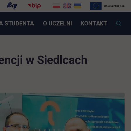
OTWIERA SIĘ W NOWEJ KARCIE
A STUDENTA
O UCZELNI
KONTAKT
ncji w Siedlcach