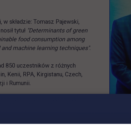
, w składzie: Tomasz Pajewski,
nosił tytuł
"Determinants of green
tainable food consumption among
M and machine learning techniques"
.
d 850 uczestników z różnych
n, Kenii, RPA, Kirgistanu, Czech,
ji i Rumunii.
platformę intensywnych dyskusji i
mawiane podczas konferencji
enie i działania mające na celu stworzenie bardzi