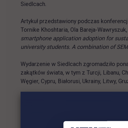
Siedlcach.
Artykuł przedstawiony podczas konferencji
Tornike Khoshtaria, Ola Bareja-Wawryszuk, 
smartphone application adoption for sus
university students. A combination of SE
Wydarzenie w Siedlcach zgromadziło pona
zakątków świata, w tym z Turcji, Libanu, Chi
Węgier, Cypru, Białorusi, Ukrainy, Litwy, Gruz
Sesje konferencyjne i warsztaty stanowiły 
wymiany wiedzy. Badania oraz strategie o
wprowadziły istotny wkład w nasze zrozumi