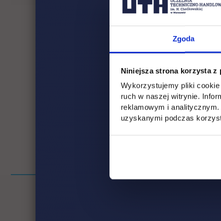
Zgoda
Niniejsza strona korzysta z
Wykorzystujemy pliki cookie 
ruch w naszej witrynie. Inf
reklamowym i analitycznym. 
uzyskanymi podczas korzysta
Pomiń
Informacje w stopce
stopkę