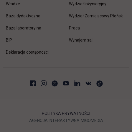
Władze
Wydział Inżynieryjny
Baza dydaktyczna
Wydział Zamiejscowy Płońsk
link otwiera się w nowej karc
Baza laboratoryjna
Praca
link otwiera się w nowej karcie
BIP
Wynajem sal
Deklaracja dostępności
POLITYKA PRYWATNOŚCI
LINK OTWIERA SIĘ W NOWEJ
LINK OTWIERA 
AGENCJA INTERAKTYWNA
MIGOMEDIA