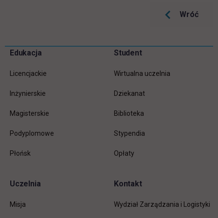
Wróć
Pomiń
Edukacja
Student
Informacje w stopce
stopkę
Licencjackie
Wirtualna uczelnia
Inżynierskie
Dziekanat
Magisterskie
Biblioteka
Podyplomowe
Stypendia
Płońsk
Opłaty
Uczelnia
Kontakt
Misja
Wydział Zarządzania i Logistyki