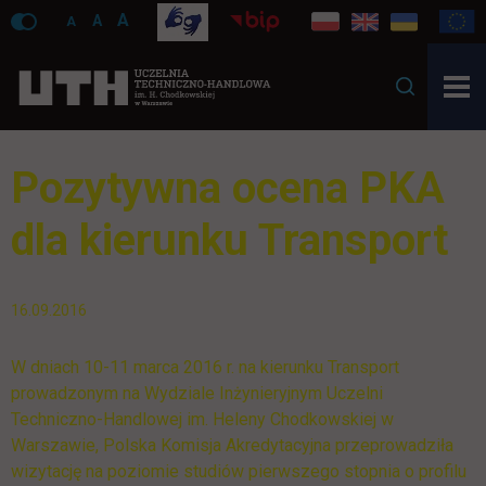
A
A
A
Pozytywna ocena PKA
dla kierunku Transport
16.09.2016
W dniach 10-11 marca 2016 r. na kierunku Transport
prowadzonym na Wydziale Inżynieryjnym Uczelni
Techniczno-Handlowej im. Heleny Chodkowskiej w
Warszawie, Polska Komisja Akredytacyjna przeprowadziła
wizytację na poziomie studiów pierwszego stopnia o profilu