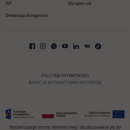
link otwiera się w nowej karcie
BIP
Wynajem sal
Deklaracja dostępności
POLITYKA PRYWATNOŚCI
LINK OTWIERA SIĘ W NOWEJ
LINK OTWIERA 
AGENCJA INTERAKTYWNA
MIGOMEDIA
Modernizacja strony internetowej i dostosowanie jej do