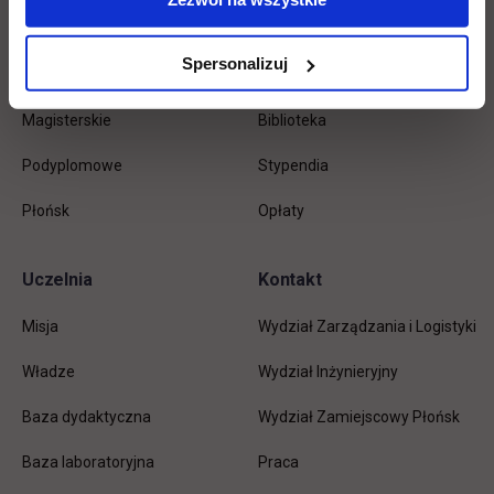
stopkę
Licencjackie
Wirtualna uczelnia
Spersonalizuj
Inżynierskie
Dziekanat
Magisterskie
Biblioteka
Podyplomowe
Stypendia
Płońsk
Opłaty
Uczelnia
Kontakt
Misja
Wydział Zarządzania i Logistyki
Władze
Wydział Inżynieryjny
Baza dydaktyczna
Wydział Zamiejscowy Płońsk
link otwiera się w nowej karc
Baza laboratoryjna
Praca