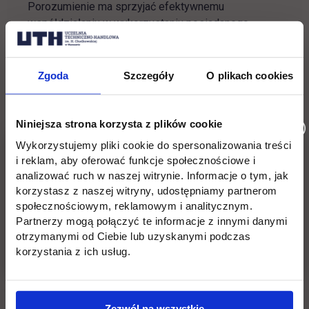
Porozumienie ma sprzyjać efektywnemu
współdziałaniu w wykorzystaniu posiadanego
potencjału dydaktycznego oraz rozwojowi obu
placówek.
Zgoda
Szczegóły
O plikach cookies
Na umowie podpisy złożyły Rektor Uczelni dr
Justyna Żylińska oraz Dyrektor Liceum mgr Anna
Niniejsza strona korzysta z plików cookie
Filipowska.
Wykorzystujemy pliki cookie do spersonalizowania treści
i reklam, aby oferować funkcje społecznościowe i
Strona internetowa
LXVIII LO w Warszawie:
analizować ruch w naszej witrynie. Informacje o tym, jak
link otwiera się w nowej karcie
www.68lo.edu.pl
korzystasz z naszej witryny, udostępniamy partnerom
społecznościowym, reklamowym i analitycznym.
Partnerzy mogą połączyć te informacje z innymi danymi
otrzymanymi od Ciebie lub uzyskanymi podczas
Wróć
korzystania z ich usług.
Pomiń
Edukacja
Student
Informacje w stopce
Zezwól na wszystkie