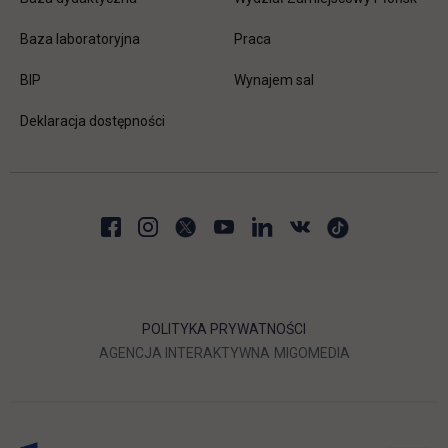
link otwiera się w nowej karc
Baza laboratoryjna
Praca
link otwiera się w nowej karcie
BIP
Wynajem sal
Deklaracja dostępności
POLITYKA PRYWATNOŚCI
LINK OTWIERA SIĘ W NOWEJ
LINK OTWIERA 
AGENCJA INTERAKTYWNA
MIGOMEDIA