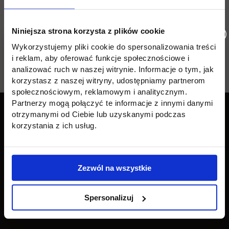
rozwoju obu placówek.
Niniejsza strona korzysta z plików cookie
Wykorzystujemy pliki cookie do spersonalizowania treści
i reklam, aby oferować funkcje społecznościowe i
Wróć
analizować ruch w naszej witrynie. Informacje o tym, jak
korzystasz z naszej witryny, udostępniamy partnerom
społecznościowym, reklamowym i analitycznym.
Pomiń
Edukacja
Student
Informacje w stopce
Partnerzy mogą połączyć te informacje z innymi danymi
stopkę
otrzymanymi od Ciebie lub uzyskanymi podczas
Licencjackie
Wirtualna uczelnia
korzystania z ich usług.
Inżynierskie
Dziekanat
Magisterskie
Biblioteka
Zezwól na wszystkie
Podyplomowe
Stypendia
Spersonalizuj
Płońsk
Opłaty