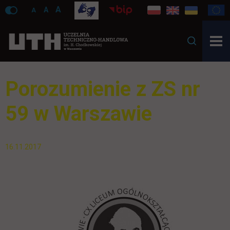
A
A
A
Porozumienie z ZS nr
59 w Warszawie
16.11.2017