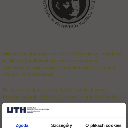
Miło nam poinformować, że Uczelnia Techniczno-Handlowa
im. Heleny Chodkowskiej nawiązała współpracę
dydaktyczną, organizacyjną oraz patronacką z Zespołem
Szkół nr 59 w Warszawie.
Na umowie podpisy złożyły Rektor Uczelni dr Iwona
Przychocka, prof. UTH oraz Dyrektor Zespołu Szkół nr 59
Ewa Kacprzyk.
Porozumienie ma sprzyjać efektywnemu współdziałaniu w
Zgoda
Szczegóły
O plikach cookies
wykorzystaniu posiadanego potencjału dydaktycznego oraz