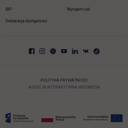
link otwiera się w nowej karcie
BIP
Wynajem sal
Deklaracja dostępności
POLITYKA PRYWATNOŚCI
LINK OTWIERA SIĘ W NOWEJ
LINK OTWIERA 
AGENCJA INTERAKTYWNA
MIGOMEDIA