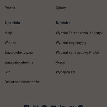
Płońsk
Opłaty
Uczelnia
Kontakt
Misja
Wydział Zarządzania i Logistyki
Władze
Wydział Inżynieryjny
Baza dydaktyczna
Wydział Zamiejscowy Płońsk
link otwiera się w nowej karc
Baza laboratoryjna
Praca
link otwiera się w nowej karcie
BIP
Wynajem sal
Deklaracja dostępności