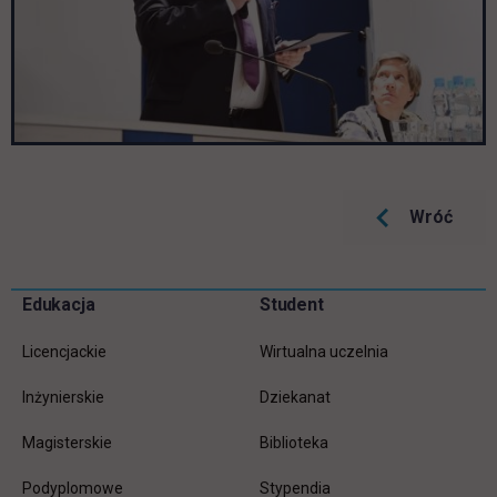
Wróć
Pomiń
Edukacja
Student
Informacje w stopce
stopkę
Licencjackie
Wirtualna uczelnia
Inżynierskie
Dziekanat
Magisterskie
Biblioteka
Podyplomowe
Stypendia