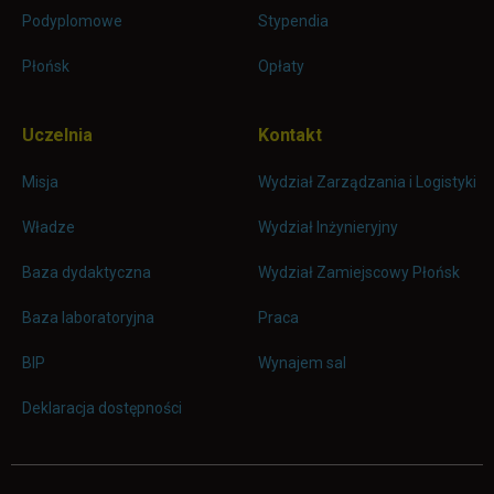
Podyplomowe
Stypendia
Płońsk
Opłaty
Uczelnia
Kontakt
Misja
Wydział Zarządzania i Logistyki
Władze
Wydział Inżynieryjny
Baza dydaktyczna
Wydział Zamiejscowy Płońsk
link otwiera się w nowej karc
Baza laboratoryjna
Praca
link otwiera się w nowej karcie
BIP
Wynajem sal
Deklaracja dostępności