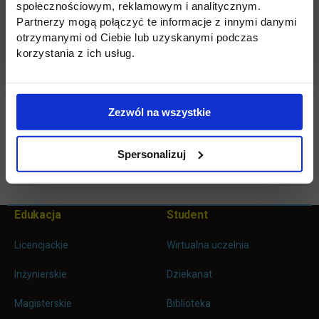
społecznościowym, reklamowym i analitycznym.
sprzedażą części i akcesoriów. Firma jest sześciokrotnym
Partnerzy mogą połączyć te informacje z innymi danymi
laureatem nagrody Dealer of The Year w Polsce.
otrzymanymi od Ciebie lub uzyskanymi podczas
korzystania z ich usług.
Więcej informacji:
Biuro Karier, tel. 22 262 88 21, 22 e-mail:
kariera@uth.edu.pl
Zezwól na wszystkie
Spersonalizuj
Wróć
Pomiń
Edukacja
Student
Informacje w stopce
stopkę
Licencjackie
Wirtualna uczelnia
Inżynierskie
Dziekanat
Magisterskie
Biblioteka