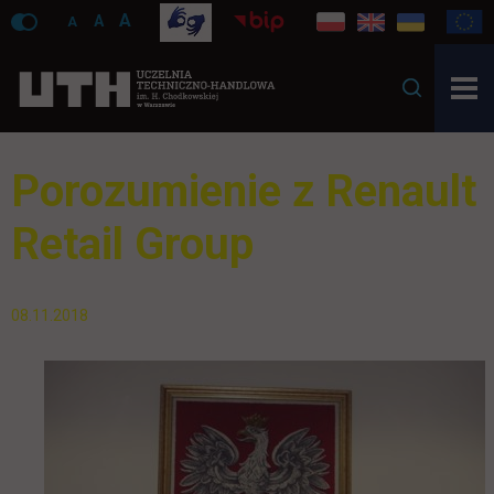
A
A
A
Porozumienie z Renault
Retail Group
08.11.2018