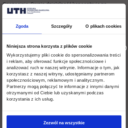
Szczecinie. Swoją działalność koncentruje na
aktywnościach w sektorze usług transportowych,
logistycznych i spedycyjnych.
Zgoda
Szczegóły
O plikach cookies
Więcej informacji:
Biuro Karier, tel. 22 262 88 22, e-
link otwiera się w nowej karcie
mail:
kariera@uth.edu.pl
Niniejsza strona korzysta z plików cookie
Wykorzystujemy pliki cookie do spersonalizowania treści
i reklam, aby oferować funkcje społecznościowe i
analizować ruch w naszej witrynie. Informacje o tym, jak
Wróć
korzystasz z naszej witryny, udostępniamy partnerom
społecznościowym, reklamowym i analitycznym.
Partnerzy mogą połączyć te informacje z innymi danymi
otrzymanymi od Ciebie lub uzyskanymi podczas
Informacje w stopce
Pomiń
Edukacja
Student
korzystania z ich usług.
stopkę
Licencjackie
Wirtualna uczelnia
Inżynierskie
Dziekanat
Zezwól na wszystkie