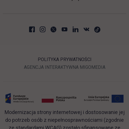
POLITYKA PRYWATNOŚCI
LINK OTWIERA SIĘ W N
LINK OTWI
AGENCJA INTERAKTYWNA
MIGOMEDIA
Modernizacja strony internetowej i dostosowanie jej
do potrzeb osób z niepełnosprawnościami (zgodnie
ze standardami WCAG) zostało sfinansowane ze