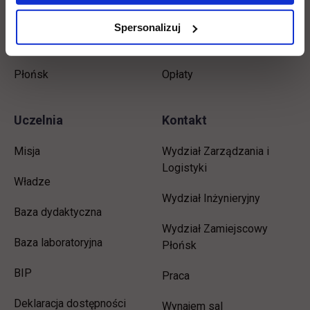
Magisterskie
Biblioteka
Spersonalizuj
Podyplomowe
Stypendia
Płońsk
Opłaty
Uczelnia
Kontakt
Misja
Wydział Zarządzania i
Logistyki
Władze
Wydział Inżynieryjny
Baza dydaktyczna
Wydział Zamiejscowy
Baza laboratoryjna
Płońsk
link otwiera się w nowej karcie
BIP
link otwiera się w nowej 
Praca
Deklaracja dostępności
Wynajem sal