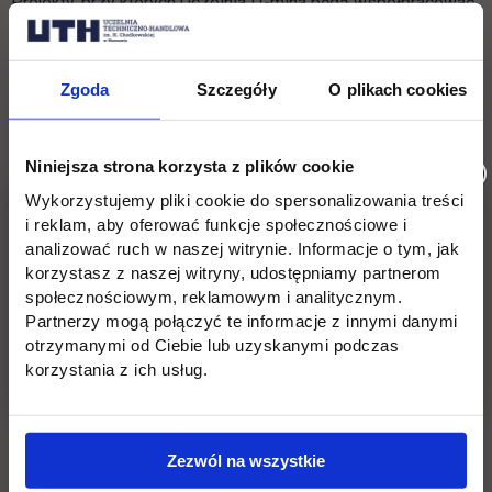
Projekty, przy których Uczelnia i Gmina będą współpracować,
będą dotyczyć edukacji, kultury, sportu oraz inicjatyw
społeczno-gospodarczych z udziałem partnerów
zagranicznych.
Zgoda
Szczegóły
O plikach cookies
Podpisanie porozumienia z UTH stanowiło preludium do
Niniejsza strona korzysta z plików cookie
uroczystości wręczenia miastu Płońsk Honorowej Flagi
Europy. W wydarzeniu wzięli udział studenci i absolwenci
Wykorzystujemy pliki cookie do spersonalizowania treści
płońskiego wydziału naszej Uczelni.
i reklam, aby oferować funkcje społecznościowe i
analizować ruch w naszej witrynie. Informacje o tym, jak
korzystasz z naszej witryny, udostępniamy partnerom
społecznościowym, reklamowym i analitycznym.
Partnerzy mogą połączyć te informacje z innymi danymi
Wróć
otrzymanymi od Ciebie lub uzyskanymi podczas
korzystania z ich usług.
Pomiń
Edukacja
Student
Informacje w stopce
stopkę
Zezwól na wszystkie
Licencjackie
Wirtualna uczelnia