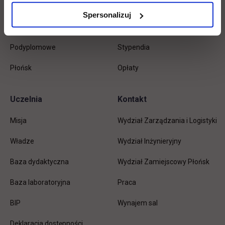
Inżynierskie
Dziekanat
Spersonalizuj
Magisterskie
Biblioteka
Podyplomowe
Stypendia
Płońsk
Opłaty
Uczelnia
Kontakt
Misja
Wydział Zarządzania i Logistyki
Władze
Wydział Inżynieryjny
Baza dydaktyczna
Wydział Zamiejscowy Płońsk
link otwiera się w nowej karc
Baza laboratoryjna
Praca
link otwiera się w nowej karcie
BIP
Wynajem sal
Deklaracja dostępności