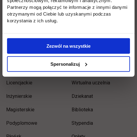
społecznościowym, reklamowym i analitycznym.
Więcej informacji:
Biuro Karier, tel. 22 262 88 22, e-
Partnerzy mogą połączyć te informacje z innymi danymi
mail:
kariera@uth.edu.pl
otrzymanymi od Ciebie lub uzyskanymi podczas
korzystania z ich usług.
Wróć
Zezwól na wszystkie
Spersonalizuj
Informacje w stopce
Pomiń
Edukacja
Student
stopkę
Licencjackie
Wirtualna uczelnia
Inżynierskie
Dziekanat
Magisterskie
Biblioteka
Podyplomowe
Stypendia
Płońsk
Opłaty