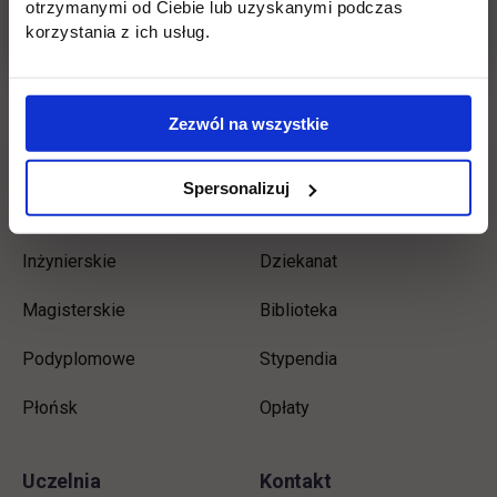
otrzymanymi od Ciebie lub uzyskanymi podczas
korzystania z ich usług.
Wróć
Zezwól na wszystkie
Informacje w stopce
Pomiń
Edukacja
Student
Spersonalizuj
stopkę
Licencjackie
Wirtualna uczelnia
Inżynierskie
Dziekanat
Magisterskie
Biblioteka
Podyplomowe
Stypendia
Płońsk
Opłaty
Uczelnia
Kontakt