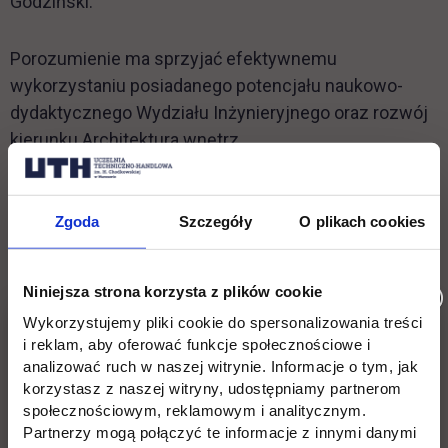
Godziński.
Porozumienie ma sprzyjać efektywnemu
wykorzystaniu posiadanego potencjału naukowo-
dydaktycznego Wydziału Inżynieryjnego oraz rozwój
kierunku Architektura wnętrz.
Studio architektoniczne STUDIOSTUDIO:
Zgoda
Szczegóły
O plikach cookies
W studiu architektonicznym powstają projekty m.in.
architektoniczne budowlane i aranżacji wnętrz:
mieszkań i biur, domów jednorodzinnych.
Niniejsza strona korzysta z plików cookie
STDUIOSTUDIO to także doradztwo inwestycyjno-
Wykorzystujemy pliki cookie do spersonalizowania treści
projektowe. Zespół biura stanowi wysoko
i reklam, aby oferować funkcje społecznościowe i
wykwalifikowana kadra z wieloletnim
analizować ruch w naszej witrynie. Informacje o tym, jak
doświadczeniem: konstruktorzy, technolodzy,
korzystasz z naszej witryny, udostępniamy partnerom
społecznościowym, reklamowym i analitycznym.
projektanci instalacji elektrycznych, IT, akustycy...
Partnerzy mogą połączyć te informacje z innymi danymi