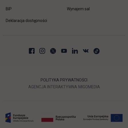
link otwiera się w nowej karcie
BIP
Wynajem sal
Deklaracja dostępności
POLITYKA PRYWATNOŚCI
LINK OTWIERA SIĘ W NOWEJ
LINK OTWIERA 
AGENCJA INTERAKTYWNA
MIGOMEDIA