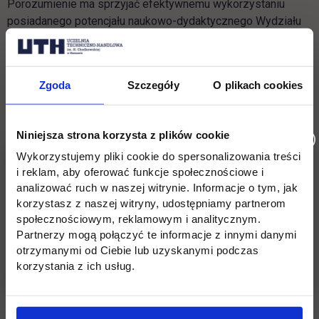
Porozumienie ma sprzyjać efektywnemu wykorzystaniu
posiadanego potencjału naukowo-dydaktycznego Wydziału
Inżynieryjnego oraz rozwój kierunku Architektura wnętrz.
Studio architektoniczne STUDIOSTUDIO:
Zgoda
Szczegóły
O plikach cookies
W studiu architektonicznym powstają projekty m.in.
architektoniczne budowlane i aranżacji wnętrz: mieszkań i
biur, domów jednorodzinnych. STDUIOSTUDIO to także
Niniejsza strona korzysta z plików cookie
doradztwo inwestycyjno-projektowe. Zespół biura stanowi
Wykorzystujemy pliki cookie do spersonalizowania treści
wysoko wykwalifikowana kadra z wieloletnim
i reklam, aby oferować funkcje społecznościowe i
doświadczeniem: konstruktorzy, technolodzy, projektanci
analizować ruch w naszej witrynie. Informacje o tym, jak
instalacji elektrycznych, IT, akustycy...
korzystasz z naszej witryny, udostępniamy partnerom
społecznościowym, reklamowym i analitycznym.
Partnerzy mogą połączyć te informacje z innymi danymi
otrzymanymi od Ciebie lub uzyskanymi podczas
Wróć
korzystania z ich usług.