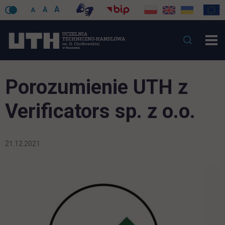
A
A
A
Porozumienie UTH z
Verificators sp. z o.o.
21.12.2021