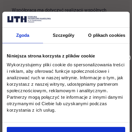
Współpraca ma dotyczyć realizacji
wspólnych
działań na rzecz rozwoju studentów i przygotowaniu
ich do wejścia na rynek pracy, poprzez wymianę
wiedzy i doświadczeń.
W ramach podpisanej umowy
Zgoda
Szczegóły
O plikach cookies
strony porozumienia będą współpracowały m.in.
w
zakresie wydarzeń, wykładów oraz praktyk.
Niniejsza strona korzysta z plików cookie
Firma
Verificators
świadczy usługi doradcze i
Wykorzystujemy pliki cookie do spersonalizowania treści
śledcze w zakresie ochrony prowadzonej
i reklam, aby oferować funkcje społecznościowe i
działalności gospodarczej oraz weryfikacji informacji
analizować ruch w naszej witrynie. Informacje o tym, jak
biznesowych.
korzystasz z naszej witryny, udostępniamy partnerom
społecznościowym, reklamowym i analitycznym.
Partnerzy mogą połączyć te informacje z innymi danymi
otrzymanymi od Ciebie lub uzyskanymi podczas
Wróć
korzystania z ich usług.