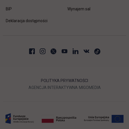
link otwiera się w nowej karcie
BIP
Wynajem sal
Deklaracja dostępności
POLITYKA PRYWATNOŚCI
LINK OTWIERA SIĘ W NOWEJ
LINK OTWIERA 
AGENCJA INTERAKTYWNA
MIGOMEDIA