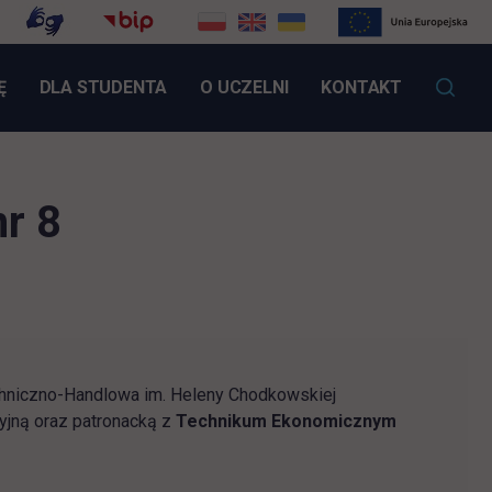
LINK OTWIERA SIĘ W NOWEJ KARCIE
Ę
DLA STUDENTA
O UCZELNI
KONTAKT
r 8
chniczno-Handlowa im. Heleny Chodkowskiej
yjną oraz patronacką z
Technikum Ekonomicznym