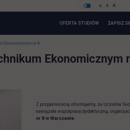
A
A
A
Pomiń
nawigacje
OFERTA STUDIÓW
ZAPISZ SI
um Ekonomicznym nr 8
chnikum Ekonomicznym n
Z przyjemnością informujemy, że Uczelnia Te
nawiązała współpracę dydaktyczną, organizac
nr 8 w Warszawie.