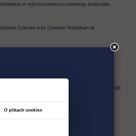
działaniu w wykorzystaniu posiadanego potencjału
Justyna Żylińska oraz Dyrektor Technikum dr
link otwiera się w nowe
ego nr 8 w Warszawie:
www.te8.edu.pl/
Wróć
O plikach cookies