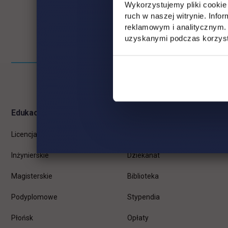
Wykorzystujemy pliki cookie 
ruch w naszej witrynie. Inf
reklamowym i analitycznym. 
uzyskanymi podczas korzysta
Pomiń
Informacje w stopce
stopkę
Edukacja
Student
Licencjackie
Wirtualna uczelnia
Inżynierskie
Dziekanat
Magisterskie
Biblioteka
Podyplomowe
Stypendia
Płońsk
Opłaty