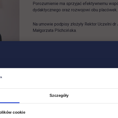
Porozumienie ma sprzyjać efektywnemu współ
dydaktycznego oraz rozwojowi obu placówek.
Na umowie podpisy złożyły Rektor Uczelni dr 
Małgorzata Plichcińska.
Strona internetowa technikum Ekonomiczn
Szczegóły
 plików cookie