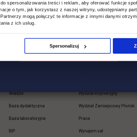
do spersonalizowania treści i reklam, aby oferować funkcje sp
ormacje o tym, jak korzystasz z naszej witryny, udostępniamy p
Partnerzy mogą połączyć te informacje z innymi danymi otrzym
nia z ich usług.
Spersonalizuj
Z
Uczelnia
Kontakt
Misja
Wydział Zarządzania i Logisty
Władze
Wydział Inżynieryjny
Baza dydaktyczna
Wydział Zamiejscowy Płońsk
link otwiera się w nowej 
Baza laboratoryjna
Praca
link otwiera się w nowej karcie
BIP
Wynajem sal