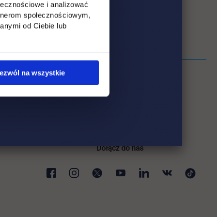
ołecznościowe i analizować
artnerom społecznościowym,
anymi od Ciebie lub
ezwól na wszystkie
ki
karcie