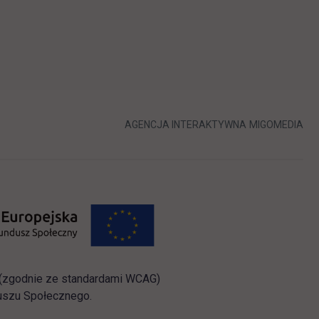
LINK OTWIERA 
LIN
AGENCJA INTERAKTYWNA
MIGOMEDIA
i (zgodnie ze standardami WCAG)
duszu Społecznego.