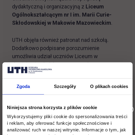
dydaktyczną i organizacyjną z
Liceum
Ogólnokształcącym nr I im. Marii Curie-
Skłodowskiej w Makowie Mazowieckim
.
UTH objęła również patronat nad szkołą.
Dodatkowo podpisane porozumienie
umożliwia udział uczniów Liceum w
działalności dydaktycznej Uczelni.
Na umowie podpisy złożyły Rektor Uczelni dr
Zgoda
Szczegóły
O plikach cookies
Justyna Żylińska oraz Dyrektor Liceum Nina
Brzezińska.
Niniejsza strona korzysta z plików cookie
Profil edukacyjny Liceum Ogólnokształcącego
Wykorzystujemy pliki cookie do spersonalizowania treści
nr I im. Marii Curie-Skłodowskiej w Makowie
i reklam, aby oferować funkcje społecznościowe i
analizować ruch w naszej witrynie. Informacje o tym, jak
Mazowieckim skupia się na przedmiotach