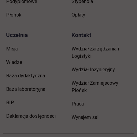
Podyplomowe
Stypendia
Płońsk
Opłaty
Uczelnia
Kontakt
Misja
Wydział Zarządzania i
Logistyki
Władze
Wydział Inżynieryjny
Baza dydaktyczna
Wydział Zamiejscowy
Baza laboratoryjna
Płońsk
link otwiera się w nowej karcie
BIP
link otwiera się w nowej 
Praca
Deklaracja dostępności
Wynajem sal