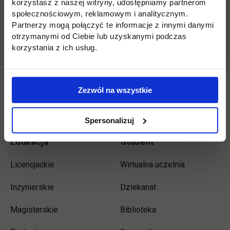
korzystasz z naszej witryny, udostępniamy partnerom
ścisłych, przyrodniczych i humanistycznych.
społecznościowym, reklamowym i analitycznym.
Partnerzy mogą połączyć te informacje z innymi danymi
Strona internetowa LO nr 1 w Makowie
otrzymanymi od Ciebie lub uzyskanymi podczas
korzystania z ich usług.
link otwiera się
Mazowieckim:
https://lo-curie.pl/
Zezwól na wszystkie
Wróć
Spersonalizuj
Informacje w stopce
Pomiń
Edukacja
Student
stopkę
Licencjackie
Wirtualna uczelnia
Inżynierskie
Dziekanat
Magisterskie
Biblioteka