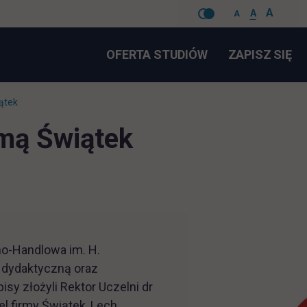
A
A
A
Pomiń
LI
OFERTA STUDIÓW
ZAPISZ SIĘ
nawigacje
ątek
rmą Świątek
no-Handlowa im. H.
 dydaktyczną oraz
sy złożyli Rektor Uczelni dr
el firmy Świątek, Lech