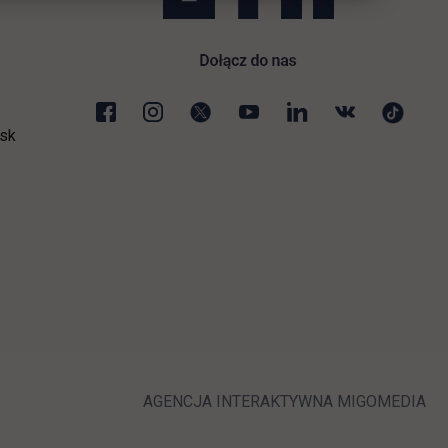
sk
ej karcie
LINK OTWIERA 
LI
AGENCJA INTERAKTYWNA
MIGOMEDIA