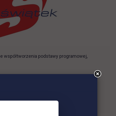
ie współtworzenia podstawy programowej,
kcją wałków rozrządu. W procesie produkcji
zowe, hartowanie indukcyjne,
agnostycznych, tuningowych oraz stacji