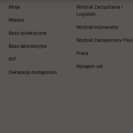
Misja
Wydział Zarządzania i
Logistyki
Władze
Wydział Inżynieryjny
Baza dydaktyczna
Wydział Zamiejscowy Płoń
Baza laboratoryjna
link otwiera się w now
Praca
link otwiera się w nowej karcie
BIP
Wynajem sal
Deklaracja dostępności