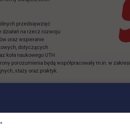
pólnych przedsięwzięć
e działań na rzecz rozwoju
ów oraz wspieranie
ukowych, dotyczących
raz koła naukowego UTH
rony porozumienia będą współpracowały m.in. w zakres
nych, staży oraz praktyk.
 Bydgoszczy, która przede wszystkim zajmuje się produ
dukcji CNC i obróbki cieplno-chemicznej (nawęglanie ga
ł i produkuje hamownie do szerokiej gamy warsztatów di