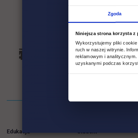
Zgoda
Niniejsza strona korzysta z
Wykorzystujemy pliki cookie 
ruch w naszej witrynie. Inf
reklamowym i analitycznym. 
uzyskanymi podczas korzysta
Informacje w stopce
Pomiń
stopkę
Edukacja
Student