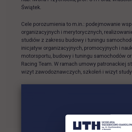
Świątek.
Cele porozumienia to m.in.: podejmowanie ws
organizacyjnych i merytorycznych, realizowani
studiów z zakresu budowy i tuningu samochod
inicjatyw organizacyjnych, promocyjnych i na
motorsportu, budowy i tuningu samochodów o
Racing Team. W ramach umowy patronackiej st
wizyt zawodoznawczych, szkoleń i wizyt studyj
Firma Świątek założona została w 1978 roku w
firma korzysta z nowoczesnych technologii pro
azotonasiarczanie, etc.). Świątek skonstruowa
instalacyjnych LPG.